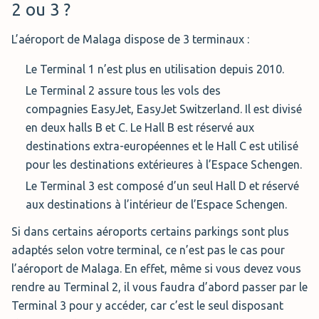
Réserver
2 ou 3 ?
plein air ou dans un emplacement couvert moyennant un
supplément. En outre, le service vous offre la possibilité
L’aéroport de Malaga dispose de 3 terminaux :
de faire nettoyer votre véhicule sur demande.
Le Terminal 1 n’est plus en utilisation depuis 2010.
Distance :
< 1 min. de l'aéroport
Le Terminal 2 assure tous les vols des
Emplacement :
extérieur avec option couvert
compagnies EasyJet, EasyJet Switzerland. Il est divisé
Horaires :
09:30 - 19:00
en deux halls B et C. Le Hall B est réservé aux
destinations extra-européennes et le Hall C est utilisé
Réserver
pour les destinations extérieures à l’Espace Schengen.
Le Terminal 3 est composé d’un seul Hall D et réservé
aux destinations à l’intérieur de l’Espace Schengen.
Si dans certains aéroports certains parkings sont plus
adaptés selon votre terminal, ce n’est pas le cas pour
l’aéroport de Malaga. En effet, même si vous devez vous
rendre au Terminal 2, il vous faudra d’abord passer par le
Terminal 3 pour y accéder, car c’est le seul disposant