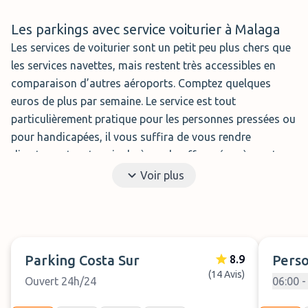
supplémentaires parmi lesquels figure le nettoyage et
Les parkings avec service voiturier à Malaga
l'entretien du véhicule ainsi que le contrôle technique
Les services de voiturier sont un petit peu plus chers que
(ITV)
les services navettes, mais restent très accessibles en
Distance :
2 min. de l'aéroport
comparaison d’autres aéroports. Comptez quelques
Emplacement :
extérieur avec option couvert
euros de plus par semaine. Le service est tout
particulièrement pratique pour les personnes pressées ou
Horaires :
24/7
pour handicapées, il vous suffira de vous rendre
Réserver
directement au terminal où un chauffeur récupère votre
véhicule. Au retour, il vous le rapporte directement à
Voir plus
votre terminal d’arrivée.
Four Parking
Parking Costa Sur
Perso
8.9
Le
Four Parking
est un parking à
(14 Avis)
Ouvert 24h/24
06:00 -
l'aéroport de Malaga ouvert
24h/24 avec un service de voiturier.