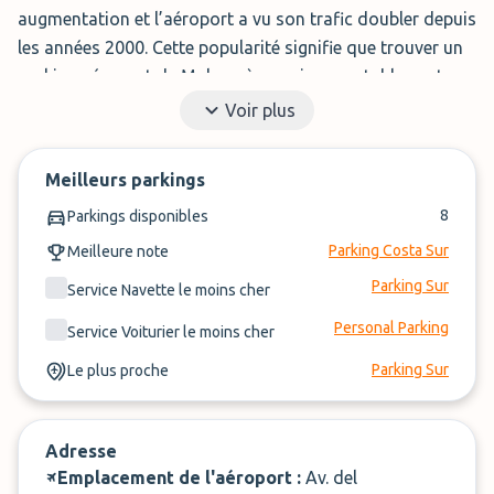
augmentation et l’aéroport a vu son trafic doubler depuis
les années 2000. Cette popularité signifie que trouver un
parking aéroport de Malaga à un prix acceptable peut se
révéler un challenge, surtout aux périodes de grand
Voir plus
départ.
Comparez un large choix de parkings à l’aéroport de
Meilleurs parkings
Malaga sur des critères de prix ou de service et réserver
8
Parkings disponibles
votre emplacement au meilleur prix !
Parking Costa Sur
Meilleure note
Parking Sur
Service Navette le moins cher
Personal Parking
Service Voiturier le moins cher
Parking Sur
Le plus proche
Adresse
Emplacement de l'aéroport :
Av. del