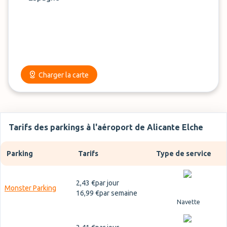
sur
ParkMundo (anciennement Parkivé)
.
Charger la carte
Tarifs des parkings à l'aéroport de Alicante Elche
Parking
Tarifs
Type de service
2,43 €
par jour
Monster Parking
16,99 €
par semaine
Navette