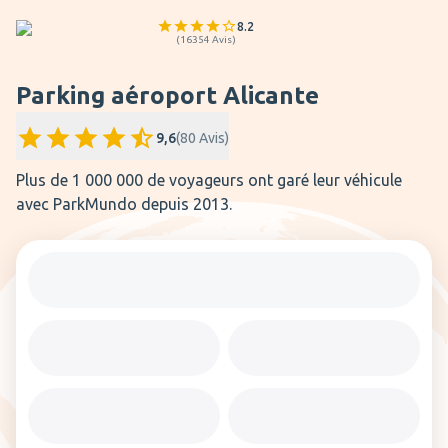
8.2
(
16354
Avis
)
Parking aéroport Alicante
9,6
(
80
Avis
)
Plus de 1 000 000 de voyageurs ont garé leur véhicule
avec ParkMundo depuis 2013.