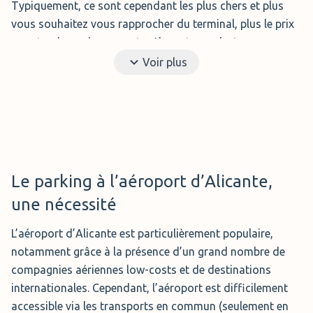
Ses installations sont ouvertes de
Typiquement, ce sont cependant les plus chers et plus
5h à 1h et offrent des places de
vous souhaitez vous rapprocher du terminal, plus le prix
parking non couvertes et bitumées. Le parking dispose de
aura tendance à augmenter. L'avantage, c'est que
caméras de surveillance, d'un périmètre clôturé et d'une
contrairement aux services de voituriers qui doivent être
Voir plus
barrière d'entrée pour offrir la plus grande sécurité à
réservés au moins 24 heures à l'avance, vous pourrez
votre véhicule.
vous y garer sans réservation.
VIP parking
Le
parking VIP
à Alicante a reçu le
Le parking à l’aéroport d’Alicante,
prix Park Mark et dispose de
une nécessité
mesures de sécurité telles qu'un
système d'alarme, une
L’aéroport d’Alicante est particulièrement populaire,
vidéosurveillance 24h / 24, une
notamment grâce à la présence d’un grand nombre de
enceinte clôturée et une barrière d'entrée. Le service est
compagnies aériennes low-costs et de destinations
disponible 24/7 et des places couvertes ou en extérieure y
internationales. Cependant, l’aéroport est difficilement
sont disponibles.
accessible via les transports en commun (seulement en