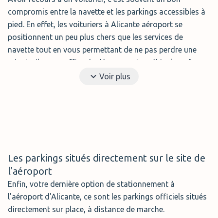
compromis entre la navette et les parkings accessibles à
pied. En effet, les voituriers à Alicante aéroport se
positionnent un peu plus chers que les services de
navette tout en vous permettant de ne pas perdre une
minute. Il vous suffira de déposer votre véhicule en face
du terminal ou un voiturier vous attendra et ira le garer. A
Voir plus
votre retour, on vous ramène votre voiture devant le
terminal d'arrivée. C'est donc un service idéal pour les
voyageurs pressés, ou ceux qui ont beaucoup de bagages
ou des encombrants, comme une planche de surf.
Les parkings situés directement sur le site de
Voiturier Aparkate
l'aéroport
Aparkate
met à votre disposition
Enfin, votre dernière option de stationnement à
un service de voiturier à l’aéroport
l'aéroport d'Alicante, ce sont les parkings officiels situés
de Alicante aux prix les plus bas.
directement sur place, à distance de marche.