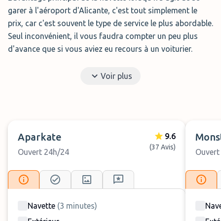
garer à l'aéroport d'Alicante, c'est tout simplement le
prix, car c'est souvent le type de service le plus abordable.
Seul inconvénient, il vous faudra compter un peu plus
d'avance que si vous aviez eu recours à un voiturier.
Voir plus
Monster Parking
Le
Monster Parking
de
l'aéroport
d'Altet se trouve à seulement 7
minutes en navette de l'aéroport.
Aparkate
Mons
9.6
Le parking garantit la sécurité de
(37 Avis)
Ouvert 24h/24
Ouvert
votre véhicule avec un système de
vidéosurveillance, des clôtures et une barrière à l'entrée.
Navette
(
3
minutes
)
Nave
Parcar