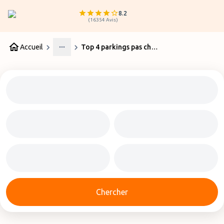
8.2
(
16354
Avis
)
Accueil
Top 4 parkings pas cher Aéroport Carcassonne
More
Chercher