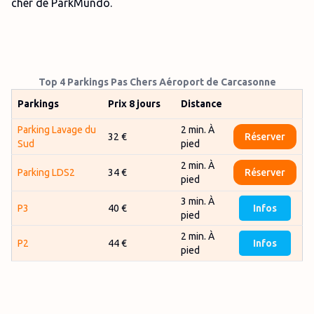
cher de ParkMundo.
Top 4 Parkings Pas Chers Aéroport de Carcasonne
Parkings
Prix 8 jours
Distance
Parking Lavage du
2 min. À
32 €
Réserver
Sud
pied
2 min. À
Parking LDS2
34 €
Réserver
pied
3 min. À
P3
40 €
Infos
pied
2 min. À
P2
44 €
Infos
pied