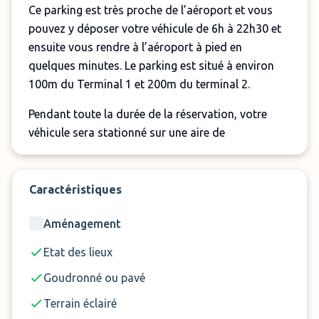
Ce parking est très proche de l’aéroport et vous
pouvez y déposer votre véhicule de 6h à 22h30 et
ensuite vous rendre à l’aéroport à pied en
quelques minutes. Le parking est situé à environ
100m du Terminal 1 et 200m du terminal 2.
Pendant toute la durée de la réservation, votre
véhicule sera stationné sur une aire de
stationnement extérieure, fermée, éclairée et
sécurisée.
Caractéristiques
Le personnel du parking est très serviable et peut
proposer une assistance au démarrage du véhicule
Aménagement
si vous rencontrez des problèmes pour repartir du
Etat des lieux
parking, le jour de votre retour du voyage.
Goudronné ou pavé
Gagnez du temps et de l'argent ! Garez-vous
en toute sécurité à 100m de l'aéroport avec
Terrain éclairé