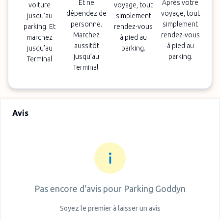
Et ne
Après votre
voiture
voyage, tout
dépendez de
voyage, tout
jusqu’au
simplement
personne.
simplement
parking. Et
rendez-vous
Marchez
rendez-vous
marchez
à pied au
aussitôt
à pied au
jusqu’au
parking.
jusqu’au
parking.
Terminal
Terminal.
Avis
Pas encore d'avis pour
Parking Goddyn
Soyez le premier à laisser un avis