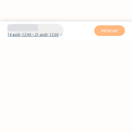
Réserver
14 août, 12:00 – 21 août, 12:00
Besoin d'aide pour votre réservation ?
Nous contacter
Pages