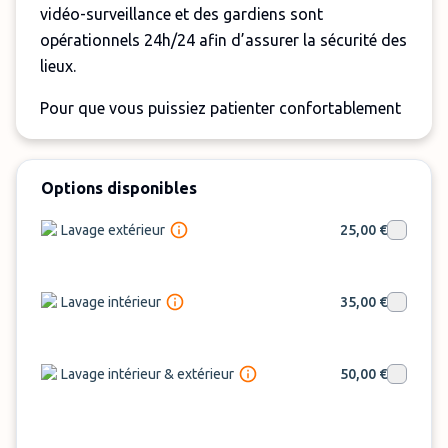
vidéo-surveillance et des gardiens sont
opérationnels 24h/24 afin d’assurer la sécurité des
lieux.
Pour que vous puissiez patienter confortablement
jusqu’au passage de la navette, le parking met à
disposition des toilettes ainsi qu’une salle
d’attente.
Options disponibles
En plus du transfert en navette, le parking propose
Lavage extérieur
25,00 €
également des services additionnels comme le
nettoyage du véhicule (30€) et une aide au
Lavage intérieur
35,00 €
démarrage en cas de problème de batterie.
Important :
Lavage intérieur & extérieur
50,00 €
Navette : 5 personnes incluses. Supplément par
passager supplémentaire : 5 €
Véhicules de plus de 4,9 m : 20 €