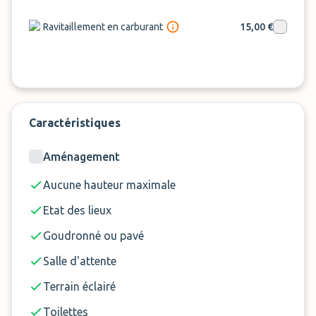
Taxe aéroport : 10 €
Service carburant : 15 € (hors coût de l'essence)
Ravitaillement en carburant
15,00 €
Lavage intérieur : 35 €
Lavage extérieur : 25 €
Lavage complet du véhicule : 50 €
Supplément pour les départs et arrivées entre
minuit et 4h : 10 euros
Un supplément de nuit est également appliqué
Caractéristiques
si le client appelle après 00h00 pour la prise en
charge au retour.
Aménagement
Aucune hauteur maximale
Etat des lieux
Goudronné ou pavé
Salle d'attente
Terrain éclairé
Toilettes