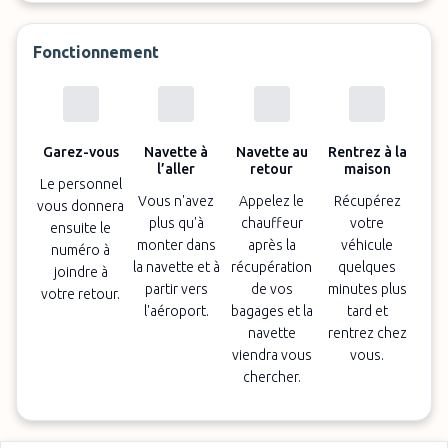
Fonctionnement
Garez-vous
Navette à
Navette au
Rentrez à la
l’aller
retour
maison
Le personnel
Vous n'avez
Appelez le
Récupérez
vous donnera
plus qu'à
chauffeur
votre
ensuite le
monter dans
après la
véhicule
numéro à
la navette et à
récupération
quelques
joindre à
partir vers
de vos
minutes plus
votre retour.
l'aéroport.
bagages et la
tard et
navette
rentrez chez
viendra vous
vous.
chercher.