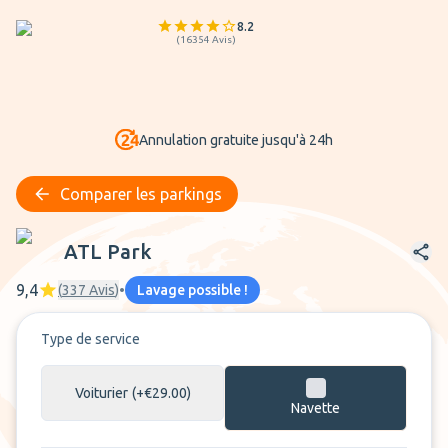
8.2
(
16354
Avis
)
Annulation gratuite jusqu'à 24h
Comparer les parkings
ATL Park
ATL Park
9,4
(
337
Avis
)
•
Lavage possible !
Type de service
Voiturier
(+€29.00)
Navette