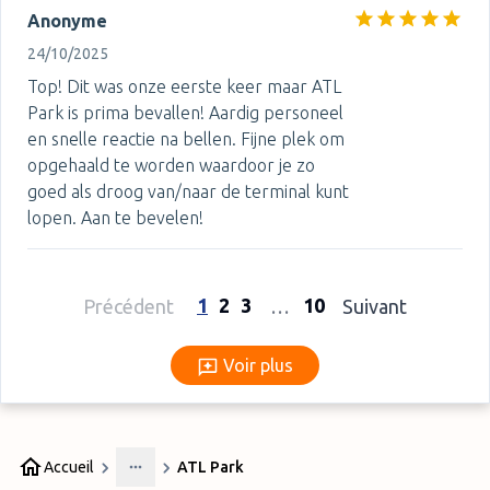
Anonyme
24/10/2025
Top! Dit was onze eerste keer maar ATL
Park is prima bevallen! Aardig personeel
en snelle reactie na bellen. Fijne plek om
opgehaald te worden waardoor je zo
goed als droog van/naar de terminal kunt
lopen. Aan te bevelen!
1
2
3
10
Précédent
…
Suivant
Voir plus
Voir plus
Accueil
ATL Park
More