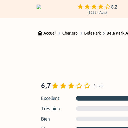
8.2
(
16354
Avis
)
Accueil
Charleroi
Bela Park
Bela Park A
6,7
2
avis
Excellent
Très bien
Bien