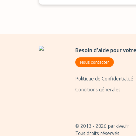
Heeft mij flink wat stress bezorgd om ee
parking te vinden. Uiteindelijk €188
moeten betalen. En mijn betaalde bedrag
moest ik verhalen via jullie, hij zou geen
geld hebben ontvangen. Graag alsnog het
bedrag terugstorten. Mvg Bholasing
0031630616549
Besoin d'aide pour votre
Nous contacter
Politique de Confidentialité
Conditions générales
© 2013 -
2026
parkive.fr
Tous droits réservés