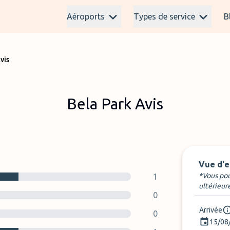
Aéroports
Types de service
B
vis
Bela Park Avis
Vue d'
*Vous pou
1
ultérieur
0
Arrivée
0
15/08