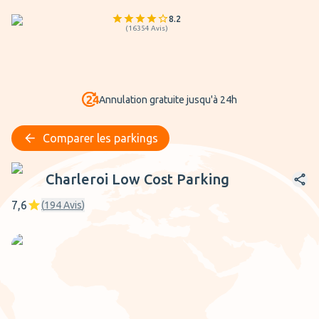
8.2
(
16354
Avis
)
Annulation gratuite jusqu'à 24h
Comparer les parkings
Charleroi Low Cost Parking
Charleroi Low Cost Parking
7,6
(
194
Avis
)