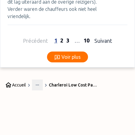
dit lag uiteraard aan de overige reizigers).
Verder waren de chauffeurs ook niet heel
vriendelijk.
1
2
3
10
Précédent
…
Suivant
Voir plus
Voir plus
Accueil
Charleroi Low Cost Parking
More