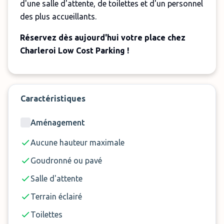
d'une salle d'attente, de toilettes et d'un personnel
des plus accueillants.
Réservez dès aujourd'hui votre place chez
Charleroi Low Cost Parking !
Remarques :
Les bagages volumineux ne sont pas acceptés.
Caractéristiques
Une taxe aéroportuaire de 5 € doit être réglée
sur place.
Aménagement
Les navettes ne circulent pas entre minuit et 4
Aucune hauteur maximale
heures du matin.
Goudronné ou pavé
Salle d'attente
Terrain éclairé
Toilettes