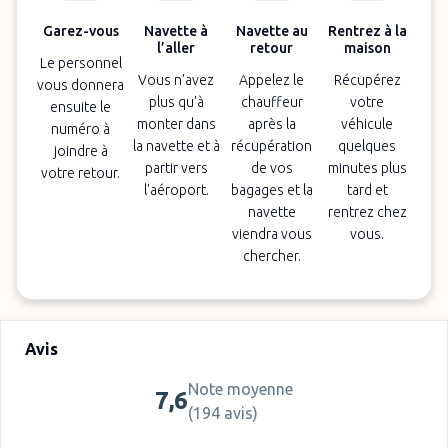
Garez-vous
Navette à
Navette au
Rentrez à la
l’aller
retour
maison
Le personnel
Vous n'avez
Appelez le
Récupérez
vous donnera
plus qu'à
chauffeur
votre
ensuite le
monter dans
après la
véhicule
numéro à
la navette et à
récupération
quelques
joindre à
partir vers
de vos
minutes plus
votre retour.
l'aéroport.
bagages et la
tard et
navette
rentrez chez
viendra vous
vous.
chercher.
Avis
Note moyenne
7,6
(
194 avis
)