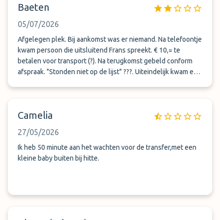
Baeten
05/07/2026
Afgelegen plek. Bij aankomst was er niemand. Na telefoontje
kwam persoon die uitsluitend Frans spreekt. € 10,= te
betalen voor transport (?). Na terugkomst gebeld conform
afspraak. "Stonden niet op de lijst" ???. Uiteindelijk kwam een
vriendelijke man van een andere parking (?) ons halen. De
auto stond er gelukkig nog. Eind goed al goed , maar
communicatief en organisatorisch niet vertrouwen weekend.
Camelia
27/05/2026
Ik heb 50 minute aan het wachten voor de transfer,met een
kleine baby buiten bij hitte.