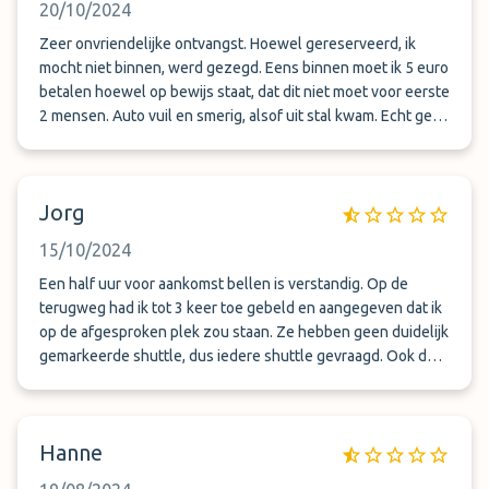
20/10/2024
Zeer onvriendelijke ontvangst. Hoewel gereserveerd, ik
mocht niet binnen, werd gezegd. Eens binnen moet ik 5 euro
betalen hoewel op bewijs staat, dat dit niet moet voor eerste
2 mensen. Auto vuil en smerig, alsof uit stal kwam. Echt geen
aanraden. Ik wens klacht in te dienen.
Jorg
15/10/2024
Een half uur voor aankomst bellen is verstandig. Op de
terugweg had ik tot 3 keer toe gebeld en aangegeven dat ik
op de afgesproken plek zou staan. Ze hebben geen duidelijk
gemarkeerde shuttle, dus iedere shuttle gevraagd. Ook de
dame die in 1e instantie zei niet van dit bedrijf te zijn en
uiteindelijk toch van dit bedrijf bleek te zijn. Na meerdere
keren te hebben gebeld en de toezwgging binnen 15
Hanne
minuten daar te zijn, duurde het alsnog langer dan een uur
voor ik werd gehaald. Mijn 3 kleine kinderen waren