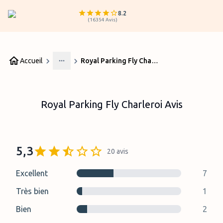
8.2
(
16354
Avis
)
Accueil
Royal Parking Fly Charleroi Avis
More
Royal Parking Fly Charleroi Avis
5,3
20
avis
Excellent
7
Très bien
1
Bien
2