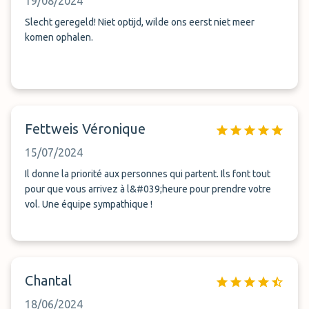
19/08/2024
ondertussen zo moe dat ze alleen nog maar konden huilen.
Je suis désolée kwam dan ook niet meer aan. Dit was eens
Slecht geregeld! Niet optijd, wilde ons eerst niet meer
maar nooit meer.
komen ophalen.
Fettweis Véronique
15/07/2024
Il donne la priorité aux personnes qui partent. Ils font tout
pour que vous arrivez à l&#039;heure pour prendre votre
vol. Une équipe sympathique !
Chantal
18/06/2024