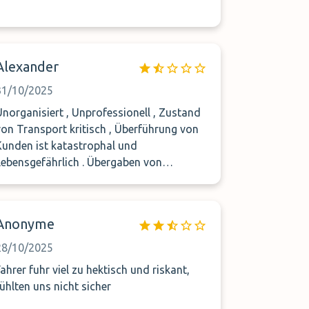
Alexander
31/10/2025
Unorganisiert , Unprofessionell , Zustand
von Transport kritisch , Überführung von
Kunden ist katastrophal und
Lebensgefährlich . Übergaben von
Fahrzeugen wird nicht dokumentiert, die
Fahrzeuge ohne Erlaubnis und Grund
werden gefahren . Verantworten gleich
Anonyme
NULL nur Geld kassieren. Finger weg
davon.
28/10/2025
Fahrer fuhr viel zu hektisch und riskant,
fühlten uns nicht sicher