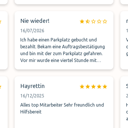
Nie wieder!
16/07/2026
Ich habe einen Parkplatz gebucht und
bezahlt. Bekam eine Auftragsbestätigung
und bin mit der zum Parkplatz gefahren.
Vor mir wurde eine viertel Stunde mit
Holländern diskutiert. Dann kam ich dran.
Sie haben eine Auftragsbestätigung das
ist gut. Einige Minuten im Komputer
Hayrettin
geschaut und dann die Aussage wir haben
kein Parktplatz mehr fahren sie wo anders
16/12/2025
hin. Eine Frechheit. Geld wurde zwar über
Alles top Mitarbeiter Sehr freundlich und
Kreditkarte storniert. Musste jetzt aber
Hilfsbereit
dann ein Parkhaus am Flughafen nehmen
welches doppelt so teuer war.