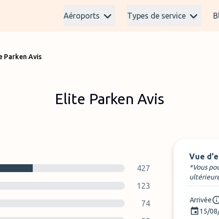
Aéroports
Types de service
B
te Parken Avis
Elite Parken Avis
Vue d'
*Vous pou
427
ultérieur
123
Arrivée
74
15/08