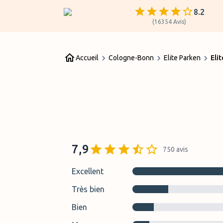
8.2
(
16354
Avis
)
Accueil
Cologne-Bonn
Elite Parken
Eli
7,9
750
avis
Excellent
Très bien
Bien