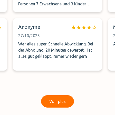
Personen 7 Erwachsene und 3 Kinder
davon eins 3 Monate alt und etwas über
einem Jahr . Haben uns in der kälte stehen
gelassen und das Beste war das es kein
Anonyme
Platz für alle gab, weil man 2 fremde
Personen mit genommen hat anstatt die
27/10/2025
ganze Familie. Werde da nie wieder
War alles super. Schnelle Abwicklung. Bei
buchen .
der Abholung, 20 Minuten gewartet. Hat
alles gut geklappt. Immer wieder gern
Voir plus