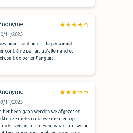
Anonyme
10/11/2025
très bien - seul bémol, le personnel
rencontré ne parlait qu'allemand et
efusait de parler l'anglais.
Anonyme
03/11/2025
In het heen gaan werden we afgezet en
pikten ze meteen nieuwe mensen op
zonder veel info te geven, waardoor we bij
het terugkeren met heel veel moeite de