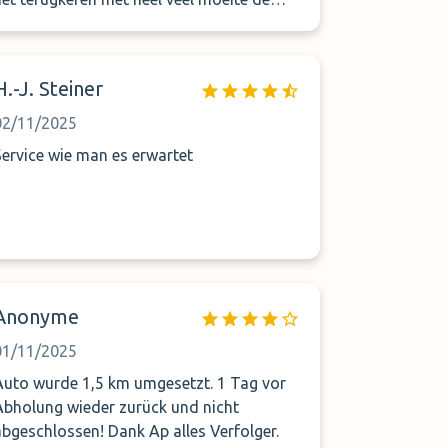
plaats terug gevonden hebben, waar we
opgepikt moesten worden. Anderhalf uur
zitten zoeken en wachten in de kou. Een
H.-J. Steiner
plannetje van de luchthaven met de exacte
locatie van het oppikkpunt zou niet slecht
02/11/2025
ijn.
Service wie man es erwartet
Anonyme
01/11/2025
Auto wurde 1,5 km umgesetzt. 1 Tag vor
Abholung wieder zurück und nicht
abgeschlossen! Dank Ap alles Verfolger.