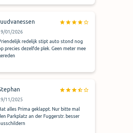
hinter uns nicht ansprang und wir dort
ausparken mussten. Nach dem 3. Hinweis
dass der Flug bald geht, fuhr endlich
ruudvanessen
jemand los. Dieser war sehr bemüht
pünktlich anzukommen.
19/01/2026
Vriendelijk redelijk stipt auto stond nog
op precies dezelfde plek. Geen meter mee
gereden
Stephan
29/11/2025
Hat alles Prima geklappt. Nur bitte mal
den Parkplatz an der Fuggerstr. besser
ausschildern