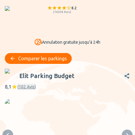
8.2
(
16354
Avis
)
Annulation gratuite jusqu'à 24h
Comparer les parkings
Elit Parking Budget
Elit Parking Budget
8,1
(
102
Avis
)