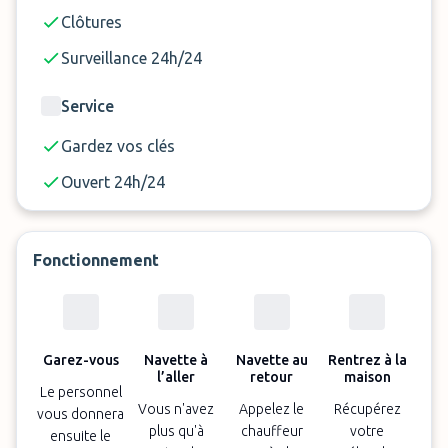
Supplément de 20 € aller-retour par passager
Clôtures
supplémentaire, au delà de 4 personnes
Surveillance 24h/24
Supplément véhicule de plus de 5 m : 20 €
Supplément retard de 2 à 5 heures : 5 €
Service
Supplément retard de 5 à 10 heures : 10 €
Gardez vos clés
Supplément retard de 10 heures à 1 jour : 20 €
Ouvert 24h/24
Au-delà de 24h = + 5 € par jour de retard
supplémentaire
Bagages volumineux : 15 €
Fonctionnement
Garez-vous
Navette à
Navette au
Rentrez à la
l’aller
retour
maison
Le personnel
Vous n'avez
Appelez le
Récupérez
vous donnera
plus qu'à
chauffeur
votre
ensuite le