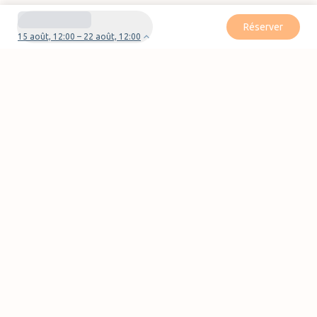
Réserver
15 août, 12:00 – 22 août, 12:00
Besoin d'aide pour votre réservation ?
Nous contacter
Pages
FAQ