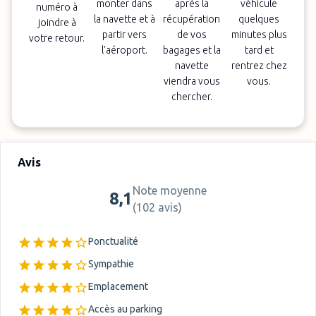
monter dans
après la
véhicule
numéro à
la navette et à
récupération
quelques
joindre à
partir vers
de vos
minutes plus
votre retour.
l'aéroport.
bagages et la
tard et
navette
rentrez chez
viendra vous
vous.
chercher.
Avis
Note moyenne
8,1
(
102 avis
)
Ponctualité
Sympathie
Emplacement
Accès au parking