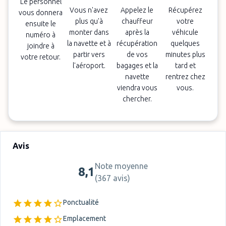
Le personnel
Vous n'avez
Appelez le
Récupérez
vous donnera
plus qu'à
chauffeur
votre
ensuite le
monter dans
après la
véhicule
numéro à
la navette et à
récupération
quelques
joindre à
partir vers
de vos
minutes plus
votre retour.
l'aéroport.
bagages et la
tard et
navette
rentrez chez
viendra vous
vous.
chercher.
Avis
Note moyenne
8,1
(
367 avis
)
Ponctualité
Emplacement