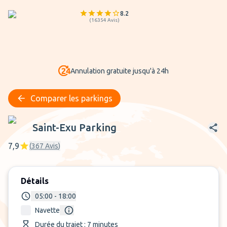
8.2
(
16354
Avis
)
Annulation gratuite jusqu'à 24h
Comparer les parkings
Saint-Exu Parking
Saint-Exu Parking
7,9
(
367
Avis
)
Détails
05:00 - 18:00
Navette
Durée du trajet : 7 minutes