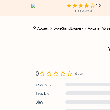
8.2
(
16354
Avis
)
Accueil
Lyon-Saint Exupéry
Voiturier Aly
0
0
avis
Excellent
Très bien
Bien