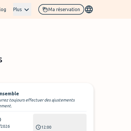
log
Plus
Ma réservation
s
ensemble
rrez toujours effectuer des ajustements
ement.
/2026
12:00