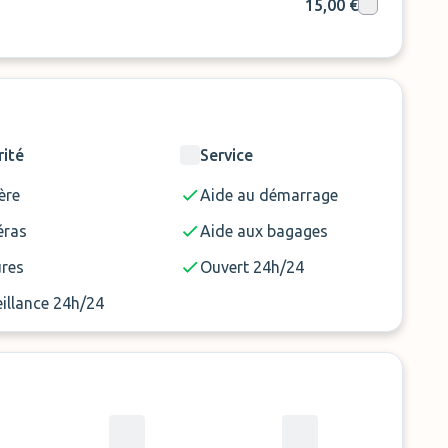
15,00 €
rité
Service
ère
Aide au démarrage
ras
Aide aux bagages
ures
Ouvert 24h/24
illance 24h/24