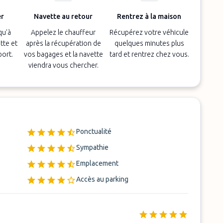
er
Navette au retour
Rentrez à la maison
qu'à
Appelez le chauffeur
Récupérez votre véhicule
tte et
après la récupération de
quelques minutes plus
port.
vos bagages et la navette
tard et rentrez chez vous.
viendra vous chercher.
Ponctualité
Sympathie
Emplacement
Accès au parking