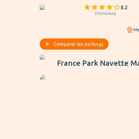
8.2
(
16354
Avis
)
Mei
Comparer les parkings
France Park Navette Marseille
France Park Navette Ma