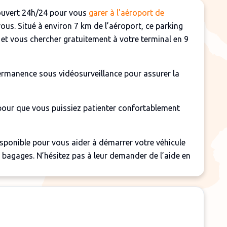
 ouvert 24h/24 pour vous
garer à l'aéroport de
vous. Situé à environ 7 km de l’aéroport, ce parking
et vous chercher gratuitement à votre terminal en 9
ermanence sous vidéosurveillance pour assurer la
 pour que vous puissiez patienter confortablement
sponible pour vous aider à démarrer votre véhicule
 bagages. N’hésitez pas à leur demander de l’aide en
et 4 h.
 pour les réservations effectuées moins de 24