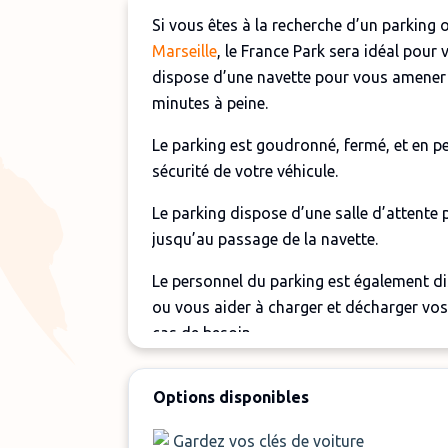
Si vous êtes à la recherche d’un parking
Marseille
, le France Park sera idéal pour 
dispose d’une navette pour vous amener 
minutes à peine.
Le parking est goudronné, fermé, et en p
sécurité de votre véhicule.
Le parking dispose d’une salle d’attente
jusqu’au passage de la navette.
Le personnel du parking est également di
ou vous aider à charger et décharger vos
cas de besoin.
Important
Options disponibles
Supplément de nuit de 10 € entre 22 h 
Gardez vos clés de voiture
Supplément de dernière minute de 20 €