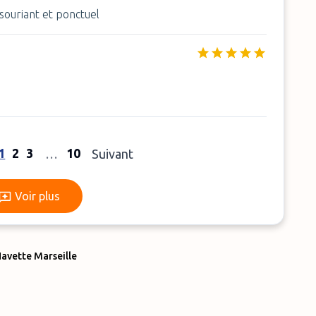
 souriant et ponctuel
1
2
3
10
…
Suivant
Voir plus
Voir plus
avette Marseille