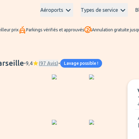
Aéroports
Types de service
B
lleur prix
Parkings vérifiés et approuvés
Annulation gratuite jusq
rseille
•
9,4
(
97
Avis
)
•
Lavage possible !