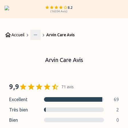
8.2
(
16354
Avis
)
Accueil
Arvin Care Avis
More
Arvin Care Avis
9,9
71
avis
Excellent
69
Très bien
2
Bien
0