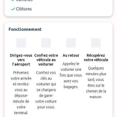
Clôtures
Fonctionnement
Dirigez-vous
Confiez votre
Au retour
Récupérez
vers
véhicule au
votre véhicule
Appelez le
l'aéroport
voiturier
Quelques
voiturier une
Prévenez
Confiez vos
minutes plus
fois que vous
votre arrivée
clés au
tard, vous
avez vos
et rendez-
voiturier qui
êtes sur le
bagages.
vous au
se chargera
chemin de la
dépose-
de garer
maison.
minute de
votre voiture
votre
pour vous.
terminal.