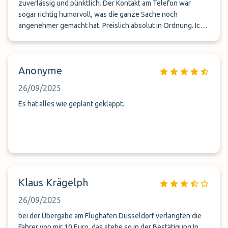
zuverlässig und pünktlich. Der Kontakt am Telefon war
sogar richtig humorvoll, was die ganze Sache noch
angenehmer gemacht hat. Preislich absolut in Ordnung. Ich
würde es jederzeit wieder so machen und kann Queen
Valetpark nur weiterempfehlen. Bei der nächsten Reise
buche ich auf jeden Fall wieder dort.
Anonyme
26/09/2025
Es hat alles wie geplant geklappt.
Klaus Krägelph
26/09/2025
bei der Übergabe am Flughafen Düsseldorf verlangten die
Fahrer von mir 10 Euro .das stehe so in der Bestätigung.In