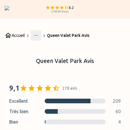
8.2
(
16354
Avis
)
Accueil
Queen Valet Park Avis
More
Queen Valet Park Avis
9,1
278
avis
Excellent
209
Très bien
60
Bien
4