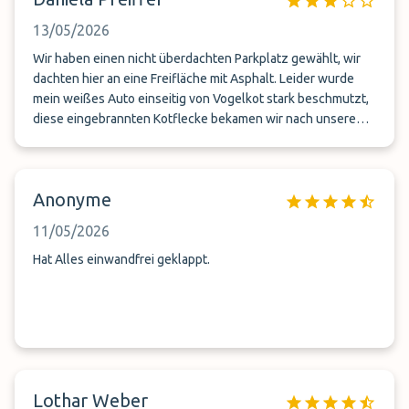
13/05/2026
Wir haben einen nicht überdachten Parkplatz gewählt, wir
dachten hier an eine Freifläche mit Asphalt. Leider wurde
mein weißes Auto einseitig von Vogelkot stark beschmutzt,
diese eingebrannten Kotflecke bekamen wir nach unserem
Urlaub sehr,sehr schlecht vom Lack entfernent. Desweitern
waren viele Laubblätter und Schmutz im Innenraum!? Die
Außenfläche zu buchen, können wir mit unserer Erfahrung
Anonyme
daher nicht empfehlen.
11/05/2026
Hat Alles einwandfrei geklappt.
Lothar Weber