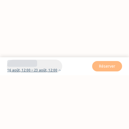
Réserver
16 août, 12:00 – 23 août, 12:00
Besoin d'aide pour votre réservation ?
Nous contacter