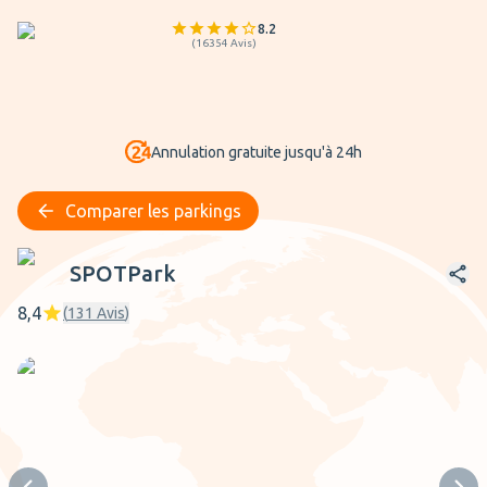
8.2
(
16354
Avis
)
Annulation gratuite jusqu'à 24h
Comparer les parkings
SPOTPark
SPOTPark
8,4
(
131
Avis
)