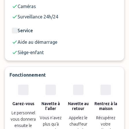
pare-brise, qui indique le numéro
Caméras
d'immatriculation de votre voiture. Si vous ne
Surveillance 24h/24
l'avez pas, vous risquez une amende.
Si vous avez réservé une place de parking
Service
couverte, votre véhicule sera garé au Kieshecker
Weg 128.
Aide au démarrage
Si vous avez réservé une place de parking
Siège-enfant
extérieure, votre véhicule sera garé à Am
Gierath 20 à Ratingen.
Fonctionnement
Garez-vous
Navette à
Navette au
Rentrez à la
l’aller
retour
maison
Le personnel
Vous n'avez
Appelez le
Récupérez
vous donnera
plus qu'à
chauffeur
votre
ensuite le