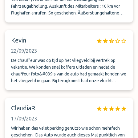
Fahrzeugabholung. Auskunft des Mitarbeiters : 10 km vor
Flughafen anrufen. So geschehen. Äußerst ungehaltene
Reaktion des Mitarbeiters : man müsse 20 Minuten vor
Ankunft anrufen. Disput am Telefon. Haben 10 Minuten vor
dem Flughafenbereich auf dem Seitenstreifen gewartet (
Kevin
war ein unangenehmes Gefühl bei den vorbei rasenden
Autos ). Eine klare Ansage von vornherein wäre besser
22/09/2023
gewesen. Die Regelung mit dem 7 Minuten -Ein-u.
Ausfahrtticket setzt beide Seiten unter Druck.
De chauffeur was op tijd op het vliegveld bij vertrek op
vakantie. We konden snel koffers uitladen en nadat de
chauffeur foto&#039;s van de auto had gemaakt konden we
het vliegveld in gaan. Bij terugkomst had onze vlucht
vertraging waardoor we later op het vliegveld aankwamen.
We hadden als eindtijd 23:45 uur maar doordat we
vertraging hadden was onze bagage er nog niet. Werd ik
ClaudiaR
door het bedrijf gebeld dat ik de auto kon komen halen want
anders kwam de medewerker pas om 03.00 uur terug. Dus
17/09/2023
kon ik mijn vrouw achter laten bij de bagage en op zoek naar
onze auto. Echt nooit meer dat we bij dit bedrijf een
Wir haben das valet parking genutzt-wie schon mehrfach
parkeerplaats boeken.
geschehen . Das Auto wurde auch dieses Mal pünktlich von