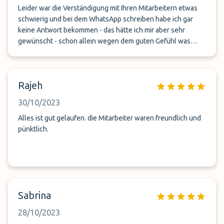
Leider war die Verständigung mit Ihren Mitarbeitern etwas
schwierig und bei dem WhatsApp schreiben habe ich gar
keine Antwort bekommen - das hätte ich mir aber sehr
gewünscht - schon allein wegen dem guten Gefühl was
dadurch übermittel worden wäre! Ich wurde im Urlaub
bestohlen und ALLE Unterlagen vom Parkplatz inkl.
Kontakten waren weg - und ich wusst ebis zum Schluss
Rajeh
nicht ob alles richtig ist. Aber sonst alles ok.
30/10/2023
Alles ist gut gelaufen. die Mitarbeiter waren freundlich und
pünktlich.
Sabrina
28/10/2023