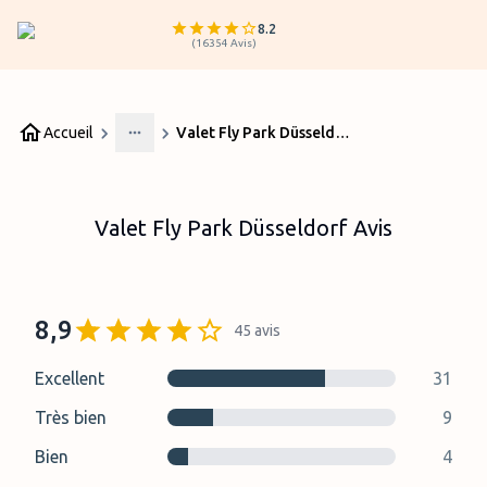
8.2
(
16354
Avis
)
Accueil
Valet Fly Park Düsseldorf Avis
More
Valet Fly Park Düsseldorf Avis
8,9
45
avis
Excellent
31
Très bien
9
Bien
4