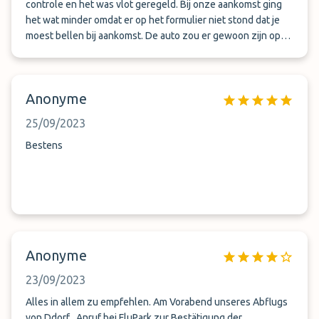
controle en het was vlot geregeld. Bij onze aankomst ging
het wat minder omdat er op het formulier niet stond dat je
moest bellen bij aankomst. De auto zou er gewoon zijn op
de afgesproken tijd. We hebben dus maar na een kwartier
gebeld en toen moesten ze de auto nog brengen en dat
duurde ook een kwartier. Verder zijn we tevreden. Als tip,
Anonyme
zet op het formulier dat je bij aankomst ook moet bellen Met
vriendelijke groet, Bob Roeloffzen
25/09/2023
Bestens
Anonyme
23/09/2023
Alles in allem zu empfehlen. Am Vorabend unseres Abflugs
von Ddorf , Anruf bei FluPark zur Bestätigung der