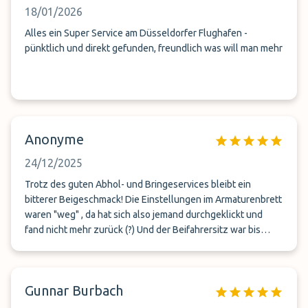
18/01/2026
Alles ein Super Service am Düsseldorfer Flughafen -
pünktlich und direkt gefunden, freundlich was will man mehr
Anonyme
24/12/2025
Trotz des guten Abhol- und Bringeservices bleibt ein
bitterer Beigeschmack! Die Einstellungen im Armaturenbrett
waren "weg" , da hat sich also jemand durchgeklickt und
fand nicht mehr zurück (?) Und der Beifahrersitz war bis
vorne ran gestellt. Wozu? Was wurde vielleicht eingeladen,
das durch den Sitz behindert wurde. Das möchte man
eigentlich nicht!
Gunnar Burbach