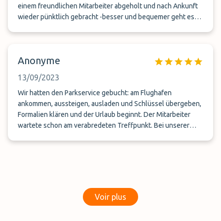
einem freundlichen Mitarbeiter abgeholt und nach Ankunft
wieder pünktlich gebracht -besser und bequemer geht es
nicht -Preis ist auch okay - danke und bis zum nächsten Mal
👍
Anonyme
13/09/2023
Wir hatten den Parkservice gebucht: am Flughafen
ankommen, aussteigen, ausladen und Schlüssel übergeben,
Formalien klären und der Urlaub beginnt. Der Mitarbeiter
wartete schon am verabredeten Treffpunkt. Bei unserer
Rückkehr haben wir lediglich ein paar Minuten gewartet und
Die Rückgabe erfolgte ohne Beanstandung. Dadurch, dass
wir unser Fahrzeug jederzeit tracken konnten, haben wir
keine Unregelmäẞigkeiten festgestellt
Voir plus