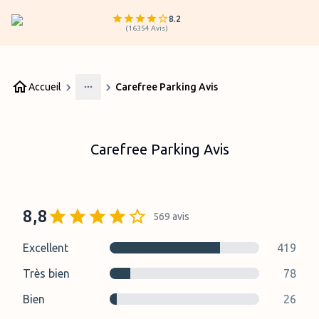
8.2
(
16354
Avis
)
Accueil
Carefree Parking Avis
More
Carefree Parking Avis
8,8
569
avis
Excellent
419
Très bien
78
Bien
26