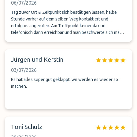
06/07/2026
Tag zuvor Ort & Zeitpunkt sich bestätigen lassen, halbe
Stunde vorher auf dem selben Weg kontaktiert und
erfolglos angerufen. Am Treffpunkt keiner da und
telefonisch dann erreichbar und man beschwerte sich man
hätte nicht angerufen. Halbe Stunde später verlief dann
alles reibungslos mit Abgabe. Beim Abholen Katastrophe:
dem Fahrer seih das Auto abgeschleppt worden!!!!! Der Chef
Jürgen und Kerstin
hat sich nicht für direkte Sachverhalts Aufklärung
gekümmert und hat das alles einem Neuling überlassen. Inkl.
03/07/2026
keine Kostenübernahme von seinem Mitarbeiter und
Ersatzwagen war eine Tüv untaugliche Katastrophe die
Es hat alles super gut geklappt, wir werden es wieder so
wohl nicht von der Firma organisiert wurde. Arme Mitarbeiter
machen.
von dem Anbieter!!!! Uns wurde mündlich hälfte der Kosten
in Erstattung in Aussicht gegeben..... Erhalten haben wir aber
nichts. Mitarbeiter in Ordnung, Führung Katastrophe!!!!
Toni Schulz