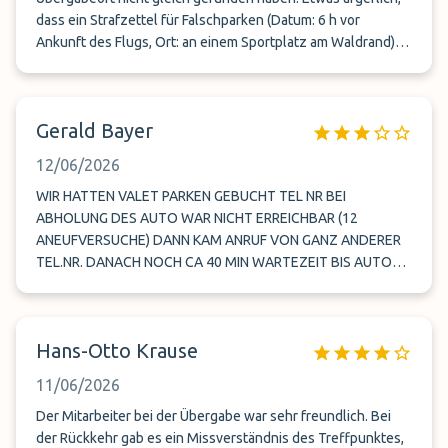
dass ein Strafzettel für Falschparken (Datum: 6 h vor
Ankunft des Flugs, Ort: an einem Sportplatz am Waldrand)
an der Windschutzscheibe hing. Hat man da mit unserem
Fahrzeug einen kleinen Umweg gemacht? 50 km waren mehr
auf dem Tacho, 42 davon laut Google notwendig zum
Gerald Bayer
Parkplatz hin und zurück.
12/06/2026
WIR HATTEN VALET PARKEN GEBUCHT TEL NR BEI
ABHOLUNG DES AUTO WAR NICHT ERREICHBAR (12
ANEUFVERSUCHE) DANN KAM ANRUF VON GANZ ANDERER
TEL.NR. DANACH NOCH CA 40 MIN WARTEZEIT BIS AUTO
GEBRACHT WURDE
Hans-Otto Krause
11/06/2026
Der Mitarbeiter bei der Übergabe war sehr freundlich. Bei
der Rückkehr gab es ein Missverständnis des Treffpunktes,