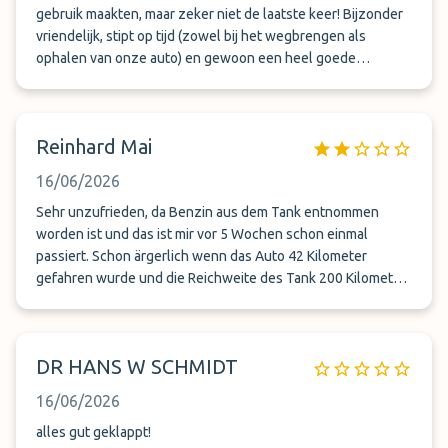
gebruik maakten, maar zeker niet de laatste keer! Bijzonder
vriendelijk, stipt op tijd (zowel bij het wegbrengen als
ophalen van onze auto) en gewoon een heel goede
ervaring! Graag tot een volgende gelegenheid!
Reinhard Mai
16/06/2026
Sehr unzufrieden, da Benzin aus dem Tank entnommen
worden ist und das ist mir vor 5 Wochen schon einmal
passiert. Schon ärgerlich wenn das Auto 42 Kilometer
gefahren wurde und die Reichweite des Tank 200 Kilometer
weniger anzeigt. Was auch bei der Abnahme protokolliert
wurde, aber niemande interessiert das hier professionell
Benzin Diebstahl betrieben wird, da es mir 2x hintereinander
DR HANS W SCHMIDT
passiert ist.
16/06/2026
alles gut geklappt!