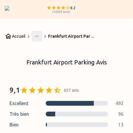
8.2
(
16354
Avis
)
Accueil
Frankfurt Airport Parking Avis
More
Frankfurt Airport Parking Avis
9,1
637
avis
Excellent
492
Très bien
96
Bien
13