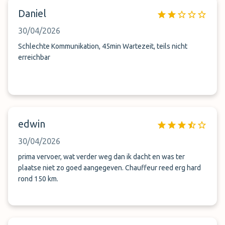
dass das Fahrzeug zur Abflugebene gebracht wird und nicht
Daniel
zur Ankunftsebene. Dauer für Fahrzeugrückgabe: Über 40
Minuten! Grund soll gewesen sein, dass es ein
30/04/2026
Mißverständnis in der Zentrale gab. Dieses Problem wurde
nicht im Vorfeld kommuniziert und sich dafür entschuldigt.
Schlechte Kommunikation, 45min Wartezeit, teils nicht
So habe ich immer wieder angerufen und gefragt, wann das
erreichbar
Fahrzeug gebracht wird.
edwin
30/04/2026
prima vervoer, wat verder weg dan ik dacht en was ter
plaatse niet zo goed aangegeven. Chauffeur reed erg hard
rond 150 km.