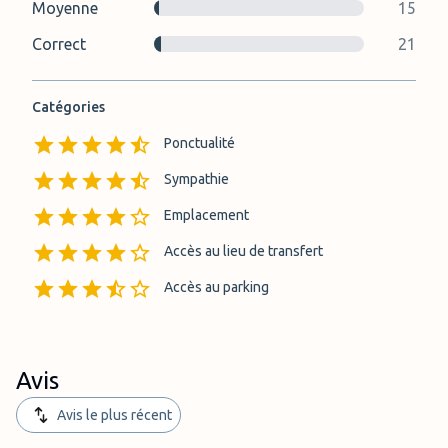
Moyenne
15
Correct
21
Catégories
Ponctualité
Sympathie
Emplacement
Accès au lieu de transfert
Accès au parking
Avis
Avis le plus récent