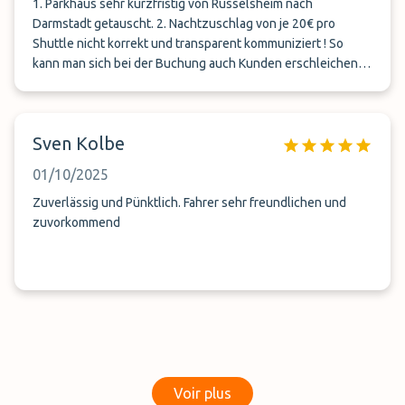
1. Parkhaus sehr kurzfristig von Rüsselsheim nach
Darmstadt getauscht. 2. Nachtzuschlag von je 20€ pro
Shuttle nicht korrekt und transparent kommuniziert ! So
kann man sich bei der Buchung auch Kunden erschleichen.
Die Mitbewerber zeigen es direkt an! Hier steht es im
„Kleingedruckten“ Naja beim nächsten Mal einen anderen
Dienstleister buchen, bei dem Preis !
Sven Kolbe
01/10/2025
Zuverlässig und Pünktlich. Fahrer sehr freundlichen und
zuvorkommend
Voir plus