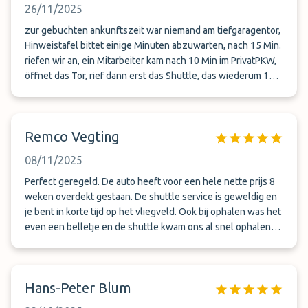
26/11/2025
zur gebuchten ankunftszeit war niemand am tiefgaragentor,
Hinweistafel bittet einige Minuten abzuwarten, nach 15 Min.
riefen wir an, ein Mitarbeiter kam nach 10 Min im PrivatPKW,
öffnet das Tor, rief dann erst das Shuttle, das wiederum 10
Min später kam. So geht viel Zeit verloren. Besser wäre,
sofort bei Ankunft ein Anruf zu vereinbaren! Die
Hinweistafel sollte entsprechend geändert werden.
Remco Vegting
08/11/2025
Perfect geregeld. De auto heeft voor een hele nette prijs 8
weken overdekt gestaan. De shuttle service is geweldig en
je bent in korte tijd op het vliegveld. Ook bij ophalen was het
even een belletje en de shuttle kwam ons al snel ophalen
en bracht ons naar de auto. Na 8 weken wilde de auto niet
meer starten, maar de chauffeur had een jumpstarter en
startkabels bij zich, dus was op alles voorbereid. Top service
Hans-Peter Blum
voor een hele nette prijs!