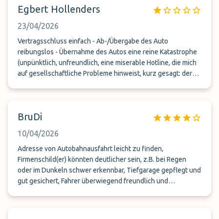
Egbert Hollenders
23/04/2026
Vertragsschluss einfach - Ab-/Übergabe des Auto
reibungslos - Übernahme des Autos eine reine Katastrophe
(unpünktlich, unfreundlich, eine miserable Hotline, die mich
auf gesellschaftliche Probleme hinweist, kurz gesagt: der
Boss hat keinen echten Zugriff auf den Fahrer => habe mein
E-Auto tracken können und stelle eigenartige
Bewegungszeiten fest - never more ParkMundo!
BruDi
10/04/2026
Adresse von Autobahnausfahrt leicht zu finden,
Firmenschild(er) könnten deutlicher sein, z.B. bei Regen
oder im Dunkeln schwer erkennbar, Tiefgarage gepflegt und
gut gesichert, Fahrer überwiegend freundlich und
hilfsbereit. Falls bei Ankunft an Garage niemand da ist, sollte
man nicht (wie empfohlen) abwarten, sondern gleich
anrufen.