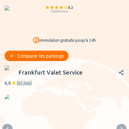
8.2
(
16354
Avis
)
Annulation gratuite jusqu'à 24h
Comparer les parkings
Frankfurt Valet Service
Frankfurt Valet Service
6,6
(
63
Avis
)