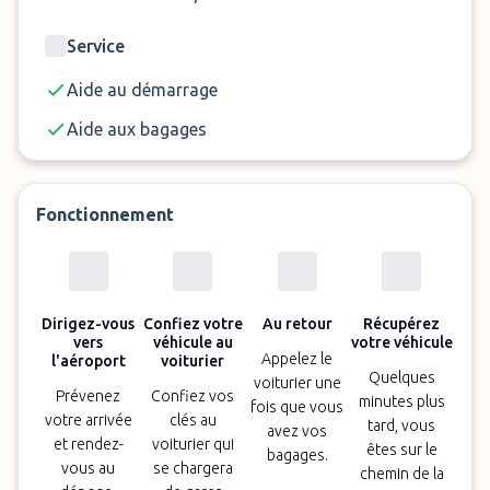
sécurité et un éclairage nocturne.
Service
Enfin, le Frankfurt Valet Service vous propose
Aide au démarrage
quelques prestations additionnelles comme un
nettoyage intérieur et/ou extérieur de votre
Aide aux bagages
véhicule, ou encore des bornes de recharge
électrique. Si vous le souhaitez, vous pourrez
également bénéficier d’un espace de
Fonctionnement
stationnement couvert en contrepartie d’un
supplément de 20 euros.
Dirigez-vous
Confiez votre
Au retour
Récupérez
vers
véhicule au
votre véhicule
Appelez le
l'aéroport
voiturier
Quelques
voiturier une
Prévenez
Confiez vos
minutes plus
fois que vous
votre arrivée
clés au
tard, vous
avez vos
et rendez-
voiturier qui
êtes sur le
bagages.
vous au
se chargera
chemin de la