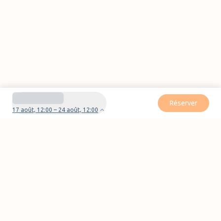
Réserver
17 août, 12:00 – 24 août, 12:00
Besoin d'aide pour votre réservation ?
Nous contacter