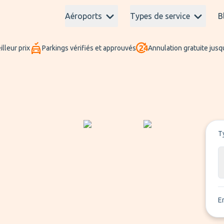
Aéroports
Types de service
B
lleur prix
Parkings vérifiés et approuvés
Annulation gratuite jusq
T
E