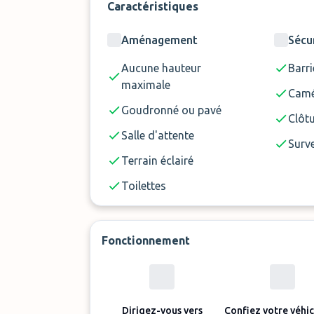
Caractéristiques
Aménagement
Sécu
Aucune hauteur
Barri
maximale
Camé
Goudronné ou pavé
Clôt
Salle d'attente
Surve
Terrain éclairé
Toilettes
Fonctionnement
Dirigez-vous vers
Confiez votre véhic