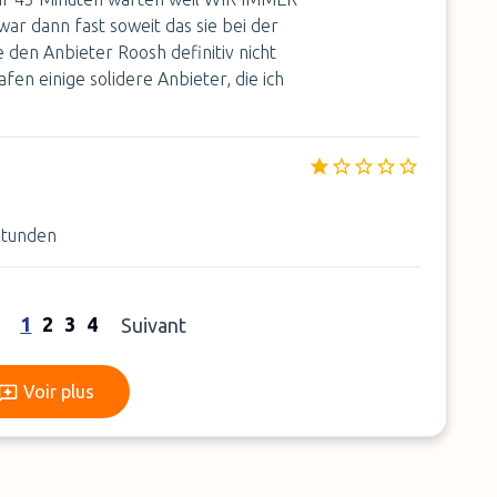
r dann fast soweit das sie bei der
e den Anbieter Roosh definitiv nicht
en einige solidere Anbieter, die ich
Stunden
1
2
3
4
Suivant
Voir plus
Voir plus