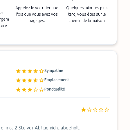
Appelez le voiturier une
Quelques minutes plus
 au
fois que vous avez vos
tard, vous êtes sur le
argera
bagages.
chemin de la maison.
ture
Sympathie
Emplacement
Ponctualité
in ca 2 Std vor Abflug nicht abgeholt.