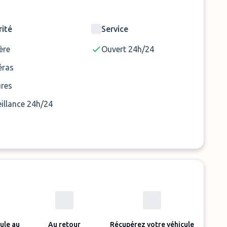
rité
Service
ère
Ouvert 24h/24
ras
ures
illance 24h/24
ule au
Au retour
Récupérez votre véhicule