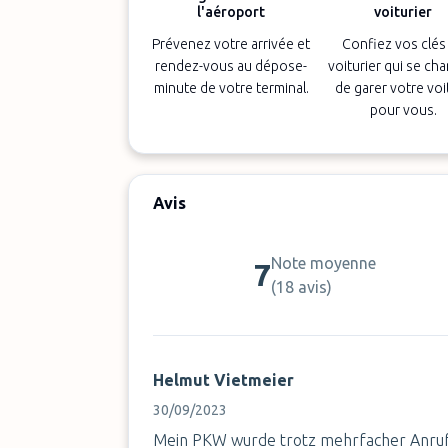
l'aéroport
voiturier
Prévenez votre arrivée et
Confiez vos clés
rendez-vous au dépose-
voiturier qui se ch
minute de votre terminal.
de garer votre voi
pour vous.
Avis
Note moyenne
7
(
18 avis
)
Helmut Vietmeier
30/09/2023
Mein PKW wurde trotz mehrfacher Anrufe 