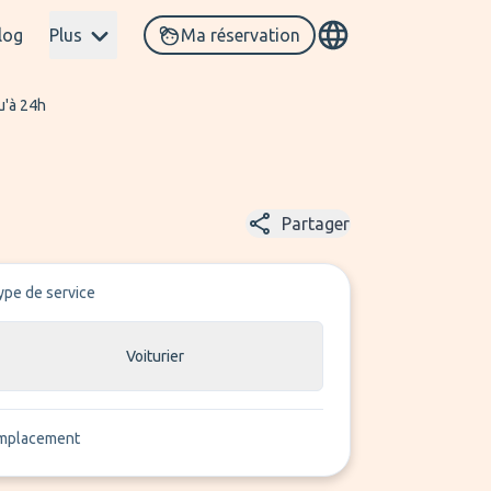
log
Plus
Ma réservation
u'à 24h
Partager
ype de service
Voiturier
mplacement