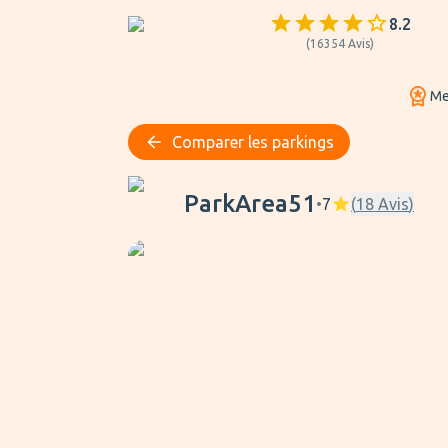
8.2
(
16354
Avis
)
Mei
Comparer les parkings
ParkArea51
ParkArea51
•
7
(
18
Avis
)