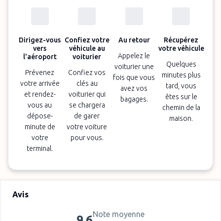
Dirigez-vous
Confiez votre
Au retour
Récupérez
vers
véhicule au
votre véhicule
Appelez le
l'aéroport
voiturier
Quelques
voiturier une
Prévenez
Confiez vos
minutes plus
fois que vous
votre arrivée
clés au
tard, vous
avez vos
et rendez-
voiturier qui
êtes sur le
bagages.
vous au
se chargera
chemin de la
dépose-
de garer
maison.
minute de
votre voiture
votre
pour vous.
terminal.
Avis
Note moyenne
9,6