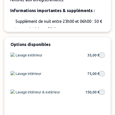
Informations importantes & suppléments :
Supplément de nuit entre 23h00 et 06h00 : 50 €
Lavage intérieur : 75 €
Lavage extérieur : 35 €
Options disponibles
Lavage complet : 150 €
Supplément véhicule très sale sur place : 20 €
Lavage extérieur
35,00 €
Prolongation de stationnement : 20 € par jour
Arrivées non annoncées : 10 €
Lavage intérieur
75,00 €
Retards ou arrivées tardives : coûts
supplémentaires possibles
Véhicules hors gabarit standard non acceptés.
Lavage intérieur & extérieur
150,00 €
Adresse du parking : Stützeläckerweg, 60489
Frankfurt am Main, Rödelheim