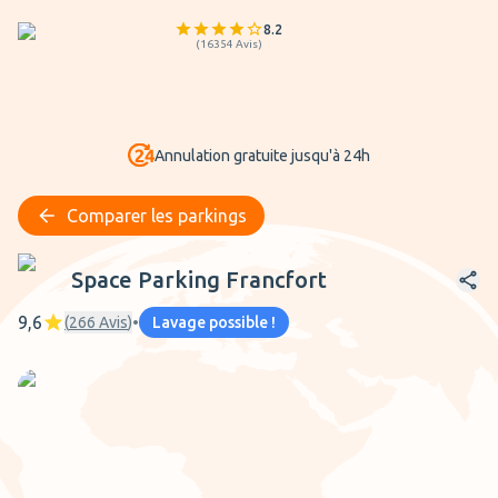
8.2
(
16354
Avis
)
Annulation gratuite jusqu'à 24h
Comparer les parkings
Space Parking Francfort
Space Parking Francfort
9,6
(
266
Avis
)
•
Lavage possible !