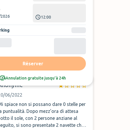
/2026
12:00
rking
Trier par :
Avis le plus récent
Réserver
Annulation gratuite jusqu'à 24h
Anonyme
20/06/2022
Mi spiace non si possano dare 0 stelle per
 puntualità. Dopo mezz’ora di attesa
sotto il sole, con 2 persone anziane al
seguito, si sono presentate 2 navette che