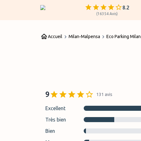
8.2
(
16354
Avis
)
Accueil
Milan-Malpensa
Eco Parking Mila
9
131
avis
Excellent
Très bien
Bien