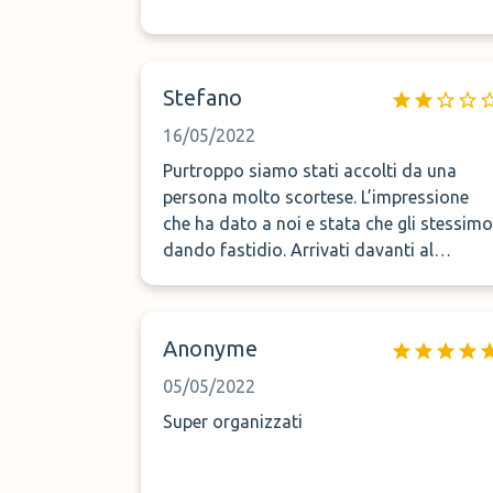
Stefano
16/05/2022
Purtroppo siamo stati accolti da una
persona molto scortese. L’impressione
che ha dato a noi e stata che gli stessimo
dando fastidio. Arrivati davanti al
cancella della struttura, lo abbiamo
trovato chiuso, ma questo perché
l’indirizzo indicato dalla mail di conferm
Anonyme
è errato. Ho chiamato per chiedere e la
persona che mi ha risposto era scocciata
05/05/2022
con noi per un problema al quale non ne
Super organizzati
abbiamo colpa. Per il resto non mi spiego
come siano riusciti a fare 10 km con la
macchina. Sinceramente non mi sento di