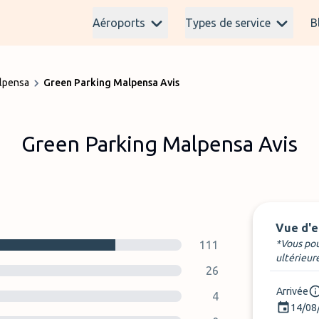
Aéroports
Types de service
B
lpensa
Green Parking Malpensa Avis
Green Parking Malpensa Avis
Vue d'
*Vous pou
111
ultérieur
26
Arrivée
4
14/08