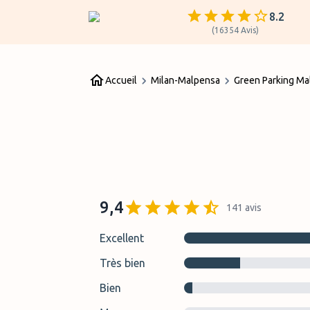
8.2
(
16354
Avis
)
Accueil
Milan-Malpensa
Green Parking Ma
9,4
141
avis
Excellent
Très bien
Bien