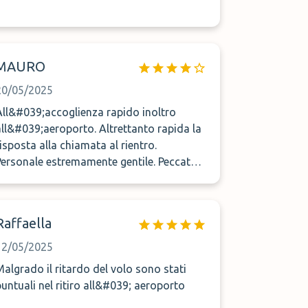
MAURO
20/05/2025
All&#039;accoglienza rapido inoltro
all&#039;aeroporto. Altrettanto rapida la
risposta alla chiamata al rientro.
Personale estremamente gentile. Peccato il
parcheggio sia un po&#039; lontano
dall&#039;aeroporto.
Raffaella
12/05/2025
Malgrado il ritardo del volo sono stati
puntuali nel ritiro all&#039; aeroporto