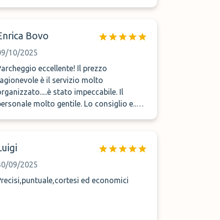
siete la mia garanzia come punto di
partenza. Complimenti sinceri
Enrica Bovo
09/10/2025
Parcheggio eccellente! Il prezzo
ragionevole è il servizio molto
rganizzato.....è stato impeccabile. Il
ersonale molto gentile. Lo consiglio e..
tornerò sicuramente!
Luigi
30/09/2025
Precisi,puntuale,cortesi ed economici