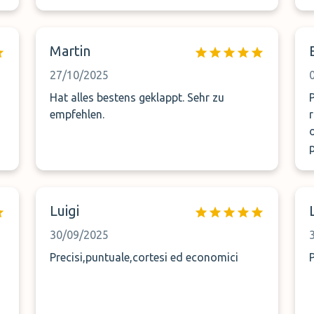
detto che il parcheggio era attorno al
capannone ma non coperto perché loro
non hanno posto internamente. Dopo che
Martin
ho provveduto a lavare la macchina mi
sono accorto che sul parabrezza c’erano
27/10/2025
due piccole crepe , provvederò a scrivere e
Hat alles bestens geklappt. Sehr zu
vediamo che mi rispondono.
empfehlen.
o
p
Luigi
30/09/2025
Precisi,puntuale,cortesi ed economici