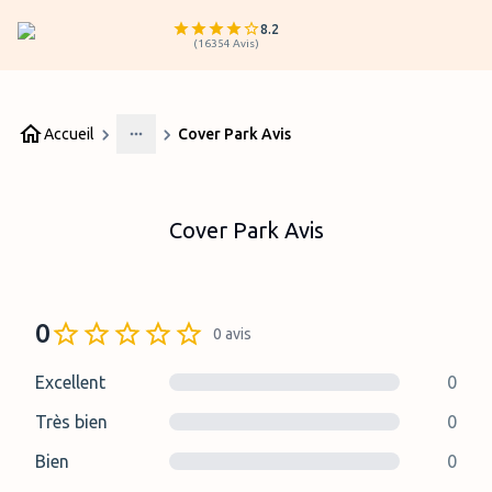
8.2
(
16354
Avis
)
Accueil
Cover Park Avis
More
Cover Park Avis
0
0
avis
Excellent
0
Très bien
0
Bien
0