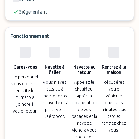
bagage supplémentaire.
Siège-enfant
Un supplément de
10€ sera appliqué en cas
d’arrivée/départ entre 21h et 7h du matin et les
jours fériés.
Fonctionnement
Garez-vous
Navette à
Navette au
Rentrez à la
l’aller
retour
maison
Le personnel
Vous n'avez
Appelez le
Récupérez
vous donnera
plus qu'à
chauffeur
votre
ensuite le
monter dans
après la
véhicule
numéro à
la navette et à
récupération
quelques
joindre à
partir vers
de vos
minutes plus
votre retour.
l'aéroport.
bagages et la
tard et
navette
rentrez chez
viendra vous
vous.
chercher.