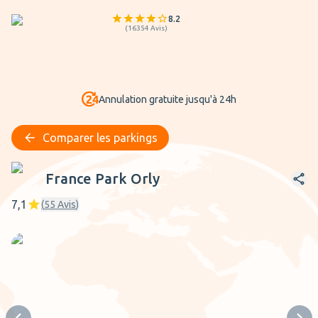
8.2
(
16354
Avis
)
Annulation gratuite jusqu'à 24h
Comparer les parkings
France Park Orly
France Park Orly
7,1
(
55
Avis
)