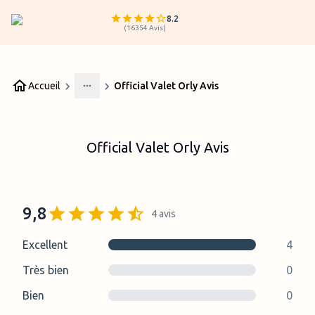
8.2
(
16354
Avis
)
Accueil
Official Valet Orly Avis
More
Official Valet Orly Avis
9,8
4
avis
Excellent
4
Très bien
0
Bien
0