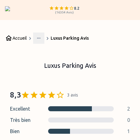
8.2
(
16354
Avis
)
Accueil
Luxus Parking Avis
More
Luxus Parking Avis
8,3
3
avis
Excellent
2
Très bien
0
Bien
1