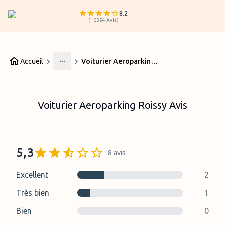
8.2
(
16354
Avis
)
Accueil
Voiturier Aeroparking Roissy Avis
More
Voiturier Aeroparking Roissy Avis
5,3
8
avis
Excellent
2
Très bien
1
Bien
0