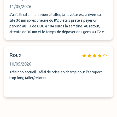
11/05/2026
J'ai failli rater mon avion à l'aller, la navette est arrivée sur
site 30 mn après l'heure du RV. J'étais prête à payer un
parking au T3 de CDG à 104 euros la semaine. Au retour,
attente de 30 mn et le temps de déposer des gens au T2 et
prendre des gens au T1, j'ai mis 1h00 pour retrouver ma
voiture. Le personnel est sympa et fait ce qu'il peut. Société
mal gérée. Mauvaise expérience...
Roux
10/05/2026
Très bon accueil. Délai de prise en charge pour l'aéroport
trop long (aller/retour)