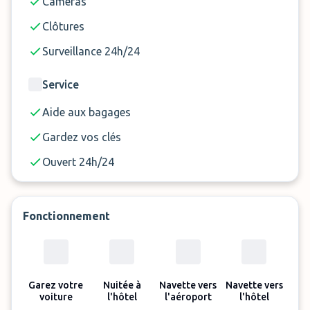
Caméras
Gardez vos clés
Clôtures
Ouvert 24h/24 et 7j/7
Surveillance 24h/24
Max 2 voyageurs
Service
Aide aux bagages
Gardez vos clés
Ouvert 24h/24
Fonctionnement
Garez votre
Nuitée à
Navette vers
Navette vers
voiture
l'hôtel
l'aéroport
l'hôtel