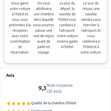
Vous garez
On vous
Le jour du
Le jour du
votre voiture
attribuera
départ, la
retour, une
à l'hôtel et
une chambre
navette de
navette
vous vous
dans laquelle
l'hôtel vous
viendra vous
présentez à la
vous pourrez
conduira à
chercher à
réception
passer une
l'aéroport.
l'aéroport et
avec votre
nuit de repos
Votre voiture
vous
confirmation
avant de
restera garée
ramènera à
de
partir en
à l'hôtel.
l'hôtel et à
réservation.
voyage.
votre voiture.
Avis
Note moyenne
9,3
(
30 avis
)
Qualité de la chambre d’hôtel