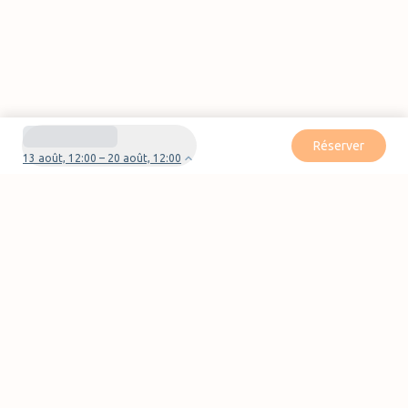
Réserver
13 août, 12:00 – 20 août, 12:00
Besoin d'aide pour votre réservation ?
Nous contacter