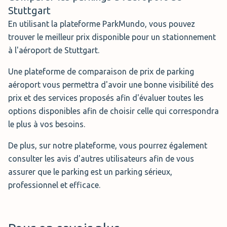
Stuttgart
En utilisant la plateforme ParkMundo, vous pouvez
Best P4 Stuttgart (108.00 € par semaine)
trouver le meilleur prix disponible pour un stationnement
à l'aéroport de Stuttgart.
Le parking P2 de l’aéroport de Stuttgart fait
partie de la catégorie Best. Ce parking
Une plateforme de comparaison de prix de parking
dispose d’environ 2000 places de parkings
aéroport vous permettra d'avoir une bonne visibilité des
dont la plupart sont couvertes. Ce parking
prix et des services proposés afin d'évaluer toutes les
dispose de places pour les familles ainsi que les
options disponibles afin de choisir celle qui correspondra
personnes à mobilité réduite. Le parking est sous vidéo
le plus à vos besoins.
surveillance. Si votre véhicule mesure plus de 2.10 m de
De plus, sur notre plateforme, vous pourrez également
haut, vous ne pourrez pas accéder au parking. Ce parking
consulter les avis d'autres utilisateurs afin de vous
est très proche des terminaux de l’aéroport et vous
assurer que le parking est un parking sérieux,
pourrez vous y rendre en quelques minutes seulement.
professionnel et efficace.
Distance : 3 minutes à pied
Parking Partiellement Couvert