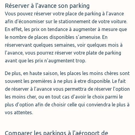
disponibles parmi lesquels figurent: le lavage du véhicule
Réserver à l'avance son parking
Parking Partiellement Couvert
ainsi que le ravitaillement en essence.
Vous pouvez réserver votre place de parking à l'avance
afin d'économiser sur le stationnement de votre voiture.
Horaires:
24h/24
En effet, les prix on tendance à augmenter à mesure que
Comfort P14 Stuttgart (108.00 € par
Service:
parking extérieur avec voiturier (parking
le nombre de places disponibles s'amenuise. En
semaine)
couvert en option)
réservervant quelques semaines, voir quelques mois à
Distance:
0 min. voiturier
l'avance, vous pourrez réserver votre plate de parking
Le parking P14 est situé à seulement 50
avant que les prix n'augmentent trop.
mètres de l’aéroport de Stuttgart. Ce
Réserver
parking propose près de 1500 places de
De plus, en haute saison, les places les moins chères sont
parking couvertes. La hauteur maximale
souvent les premières à ne plus à etre disponible. Le fait
pour entrer sur ce parking est de 2.10 mètres. Si vous
de réserver à l'avance vous permettra de réserver l'option
avez un véhicule particulièrement volumineux, vous
les moins cher, ou en tout cas d'avoir le choix parmi le
pouvez réservez un emplacement XL moyennant un
plus d'option afin de choisir celle qui conviendra le plus à
supplément.
vos attentes.
Distance : 3 minutes à pied
Parking Couvert
Comparer les parkings à l'aéroport de