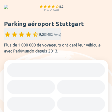
8.2
(
16354
Avis
)
Parking aéroport Stuttgart
9,3
(
3482
Avis
)
Plus de 1 000 000 de voyageurs ont garé leur véhicule
avec ParkMundo depuis 2013.