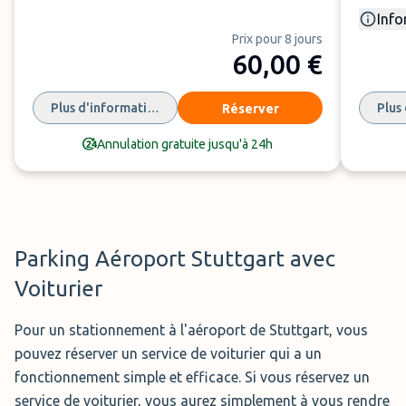
Info
Prix pour 8 jours
60,00 €
Flyparks Stuttgart
(6
0,00 €
par semaine)
Flyparks
est un parking sécurisé situé à proximité de
Plus d'informations
Plus
Réserver
l'aéroport de Stuttgart, avec une navette qui vous y
conduit en seulement 7 minutes. Ouvert 24h/24, il vous
Annulation gratuite jusqu'à 24h
permet de garder vos clés pour plus de tranquillité. Des
bornes de recharge sont également disponibles pour les
véhicules électriques.
Horaires:
24h/24
Parking Aéroport Stuttgart avec
Service:
parking extérieur avec navette (parking
Voiturier
couvert en option)
Distance:
7 min. navette
Pour un stationnement à l'aéroport de Stuttgart, vous
pouvez réserver un service de voiturier qui a un
Réserver
fonctionnement simple et efficace. Si vous réservez un
service de voiturier, vous aurez simplement à vous rendre