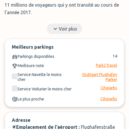
11 millions de voyageurs qui y ont transité au cours de
l’année 2017.
Cela fait de Stuttgart le 6e aéroport d’Allemagne et y
Voir plus
trouver une place de parking aéroport Stuttgart pas cher
peut souvent se révéler assez difficile.
ParkMundo
(Anciennement Parkivé)
Meilleurs parkings
vous accompagne dans votre
recherche d’un parking Stuttgart Aéroport et vous
14
Parkings disponibles
propose de comparer rapidement et facilement les
Park2Travel
Meilleure note
différents parkings disponibles et leurs dates.
Service Navette le moins
Stuttgart Flughafen
cher
Parker
Cityparks
Service Voiturier le moins cher
Cityparks
Le plus proche
Adresse
Emplacement de l'aéroport :
Flughafenstraße