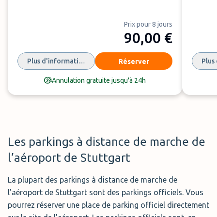
Service:
parking extérieur avec voiturier
Distance:
0 min. voiturier
Prix pour 8 jours
90,00 €
Réserver
Plus d'informations
Plus
Réserver
Annulation gratuite jusqu'à 24h
Voiturier Park & Weg
(65
,00 €
par semaine)
Le
Park & Weg
est un service de voiturier à l'aéroport de
Stuttgart proposant ses services 24/7. Le parking est
fermé, sécurisé et sous vidéo surveillance. Lors de la
réservation, vous avez la possibilité de choisir une place
Les parkings à distance de marche de
de parking couverte pour un léger supplément.
l’aéroport de Stuttgart
Horaires:
24h/24
La plupart des parkings à distance de marche de
Service:
parking extérieur avec voiturier (parking
l’aéroport de Stuttgart sont des parkings officiels. Vous
couvert en option)
pourrez réserver une place de parking officiel directement
Distance:
0 min. voiturier