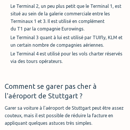
Distance : 10 minutes à pied
Distance:
0 min. voiturier
Le Terminal 2, un peu plus petit que le Terminal 1, est
Parking Extérieur
situé au sein de la galerie commerciale entre les
Réserver
Terminaux 1 et 3. Il est utilisé en complément
du T1 par la compagnie Eurowings.
Best P2 Stuttgart (92.00 € par semaine)
Le Terminal 3 quant à lui est utilisé par TUIfly, KLM et
Voiturier Stuttgart Flughafen Parker
(249
,00
un certain nombre de compagnies aériennes.
Le P2 Best Stuttgart est un parking situé à
€
par semaine)
Le Terminal 4 est utilisé pour les vols charter réservés
environ 400 mètres des terminaux, soit
Le
Voiturier Stuttgart Flughafen Parker
est disponible
via des tours opérateurs.
environ 5 minutes de marche. Le parking est
tous les jours de la semaine 24/7. Lors de votre
sécurisé à l’aide de caméras vidéo
réservation, vous aurez le choix parmi une aire de
surveillance. L’accès à l’aire de stationnent n’est pas
stationnement en intérieur (P10) ou une aire de
Comment se garer pas cher à
possible pour les véhicules mesurant plus de 2.10 mètres
stationnement en extérieur. Ce parking est sécurisé
de haut. La plupart des places de ce parking sont
grâces à des caméras de vidéo-surveillance et son accès
l'aéroport de Stuttgart ?
couvertes. Ce parking dispose de 57 places réservés au
est contrôlé à l'entré grâce à des barrières de sécurité. Le
Garer sa voiture à l'aéroport de Stuttgart peut être assez
famille ainsi que de 4 places pour personnes
parking est équipé de borne de recharge électrique au cas
couteux, mais il est possible de réduire la facture en
handicapées.
ou vous avez besoin de faire recharger votre véhicule
appliquant quelques astuces très simples.
électrique. D'autres services additionnels et payant sont
Distance : 5 minutes à pied