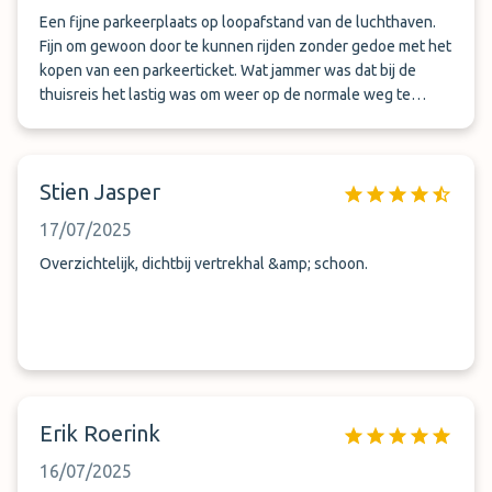
Een fijne parkeerplaats op loopafstand van de luchthaven.
Fijn om gewoon door te kunnen rijden zonder gedoe met het
kopen van een parkeerticket. Wat jammer was dat bij de
thuisreis het lastig was om weer op de normale weg te
komen. De weg was afgesloten en leidde door allerlei
onverharde wegen naar de weg toe. Dat vond ik als vrouw
alleen heel onprettig ondanks dat er op diverse plaatsen
Stien Jasper
mensen zaten om de weg te wijzen.
17/07/2025
Overzichtelijk, dichtbij vertrekhal &amp; schoon.
Erik Roerink
16/07/2025