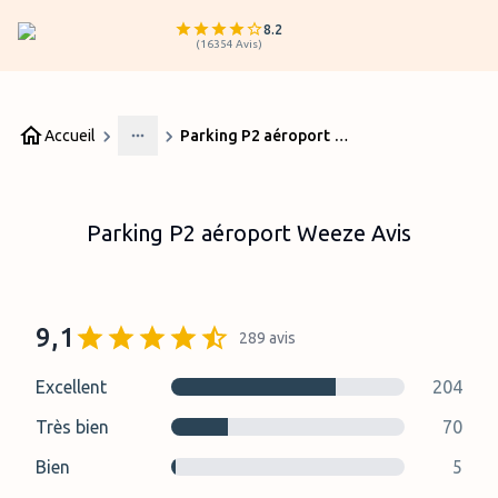
8.2
(
16354
Avis
)
Accueil
Parking P2 aéroport Weeze Avis
More
Parking P2 aéroport Weeze Avis
9,1
289
avis
Excellent
204
Très bien
70
Bien
5