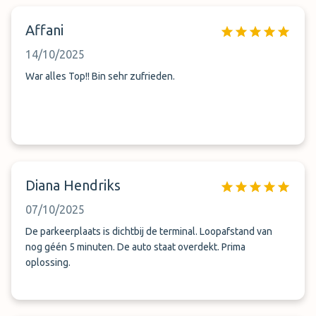
hatte . Nach der Regelung via Schrankentelefpn konnte ich
Affani
einfahren, musste aber nach Rückkehr (2Monate) wieder per
Schrankentelefon die Angelegenheit neu klären. Dank des
14/10/2025
Parkpersonals war es such nach einiger Wartezeit erledigt.
War alles Top!! Bin sehr zufrieden.
Diana Hendriks
07/10/2025
De parkeerplaats is dichtbij de terminal. Loopafstand van
nog géén 5 minuten. De auto staat overdekt. Prima
oplossing.