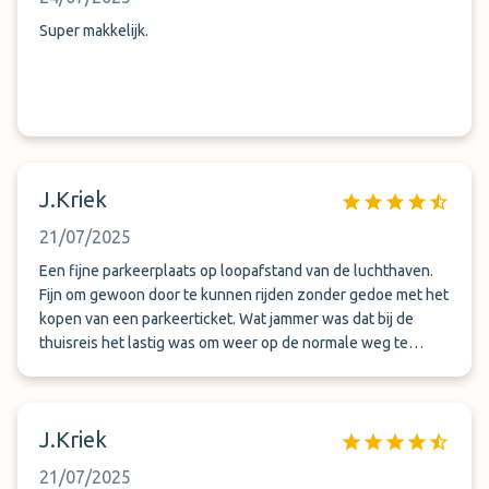
Super makkelijk.
J.Kriek
21/07/2025
Een fijne parkeerplaats op loopafstand van de luchthaven.
Fijn om gewoon door te kunnen rijden zonder gedoe met het
kopen van een parkeerticket. Wat jammer was dat bij de
thuisreis het lastig was om weer op de normale weg te
komen. De weg was afgesloten en leidde door allerlei
onverharde wegen naar de weg toe. Dat vond ik als vrouw
alleen heel onprettig ondanks dat er op diverse plaatsen
J.Kriek
mensen zaten om de weg te wijzen.
21/07/2025