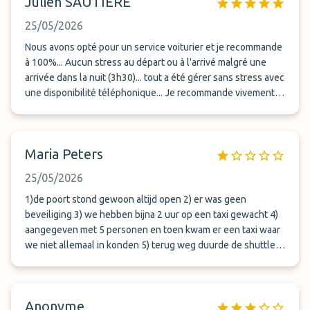
Julien SAUTIERE
25/05/2026
Nous avons opté pour un service voiturier et je recommande
à 100%... Aucun stress au départ ou à l'arrivé malgré une
arrivée dans la nuit (3h30)... tout a été gérer sans stress avec
une disponibilité téléphonique... Je recommande vivement
leur service, aucune surprise
Maria Peters
25/05/2026
1)de poort stond gewoon altijd open 2) er was geen
beveiliging 3) we hebben bijna 2 uur op een taxi gewacht 4)
aangegeven met 5 personen en toen kwam er een taxi waar
we niet allemaal in konden 5) terug weg duurde de shuttle
zo lang voor vervoer dat we een eigen taxi hebben genomen
ook omdat de telefonist aangaf ja maar we doen maar 4
mensen vervoeren. Al met al raad ik deze plek aan niemand
Anonyme
aan !