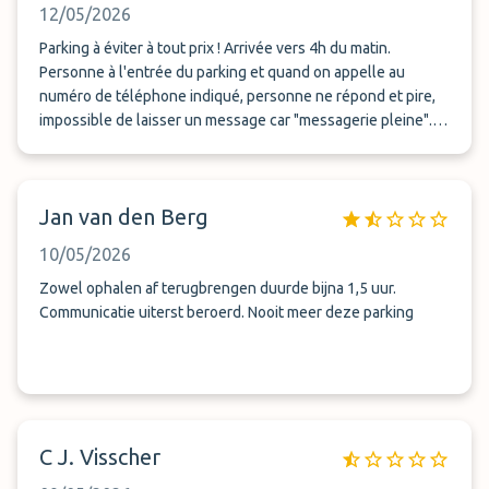
12/05/2026
Parking à éviter à tout prix ! Arrivée vers 4h du matin.
Personne à l'entrée du parking et quand on appelle au
numéro de téléphone indiqué, personne ne répond et pire,
impossible de laisser un message car "messagerie pleine".
On a du donc chercher en catastrophe un autre parking qui
heureusement avait de la dispo. On a réussi de justesse à
attraper notre vol, seul point positif !
Jan van den Berg
10/05/2026
Zowel ophalen af terugbrengen duurde bijna 1,5 uur.
Communicatie uiterst beroerd. Nooit meer deze parking
C J. Visscher