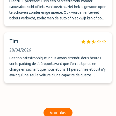
Hier NIET parkeren! Dit is een parkeerterrein zonder
cameratoezicht of iets van toezicht. Het hek is gewoon open
te schuiven zonder enige moeite. Ook worden er teveel
tickets verkocht, zodat men de auto of niet kwijt kan of op
een plek moet zetten waar schade onvermijdelijk is. Ook
moet je flink wat geduld hebben, want de chauffeurs zijn
altijd onderweg en je krijgt als boodschap dat je 20 minuten
Tim
moet wachten. Die 20 minuten variëren van 30 tot ruim 60
minuten. De medewerkers aan de telefoon spreken geen tot
28/04/2026
nauwelijks Nederlands of Engels, wel Frans en Arabisch. De
chauffeurs rijden als idioten (er wordt over de 100 gereden
Gestion catastrophique, nous avons attendu deux heures
waar 30 km/u is toegestaan) in dure auto's. Ik parkeer hier
sur le parking de l’aéroport avant que l’on soit prise en
echt nooit meer, heb 2 sterren gegeven omdat ik erg blij ben
charge en sachant que nous étions 11 personnes et qu’il n’y
dat mijn auto zonder schade is gebleven.
avait qu’une seule voiture d’une capacité de quatre
passagers
Voir plus