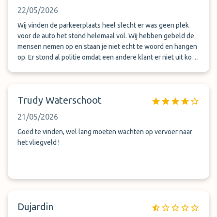
22/05/2026
Wij vinden de parkeerplaats heel slecht er was geen plek
voor de auto het stond helemaal vol. Wij hebben gebeld de
mensen nemen op en staan je niet echt te woord en hangen
op. Er stond al politie omdat een andere klant er niet uit kon
omdat zij helemaal in gesloten was. Wij hebben in alle haast
een andere plek moeten zoeken. En wij wachten nog steeds
op onze geld die terug gestort zou worden. Voor ons is dit
Trudy Waterschoot
een dikke nee en eigenlijk niet eens een halve ster waardig
21/05/2026
Goed te vinden, wel lang moeten wachten op vervoer naar
het vliegveld !
Dujardin