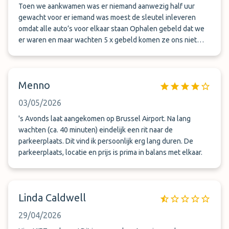
een incidenteel probleem: dit is structureel falen,
onbemande parking om 4 uur ‘s nachts moeten achterlaten.
Toen we aankwamen was er niemand aanwezig half uur
gecombineerd met slechte organisatie, gebrekkige
No way! Net Google Translate aangeven dat we dit niet van
gewacht voor er iemand was moest de sleutel inleveren
communicatie en een totaal gebrek aan zorg voor
plan waren, de chauffeur sprak alleen Frans. Al met al, nooit
omdat alle auto’s voor elkaar staan Ophalen gebeld dat we
eigendommen van klanten. Conclusie: absoluut geen
meer boeken.
er waren en maar wachten 5 x gebeld komen ze ons niet
aanrader. Wie zijn auto en gemoedsrust lief is, doet er
halen maar wordt mijn auto gebracht dit is een leaseauto
verstandig aan deze aanbieder te vermijden.
waar zij niet in mogen rijden Super slecht voor elkaar doe dit
nooit meer zo
Menno
03/05/2026
's Avonds laat aangekomen op Brussel Airport. Na lang
wachten (ca. 40 minuten) eindelijk een rit naar de
parkeerplaats. Dit vind ik persoonlijk erg lang duren. De
parkeerplaats, locatie en prijs is prima in balans met elkaar.
Linda Caldwell
29/04/2026