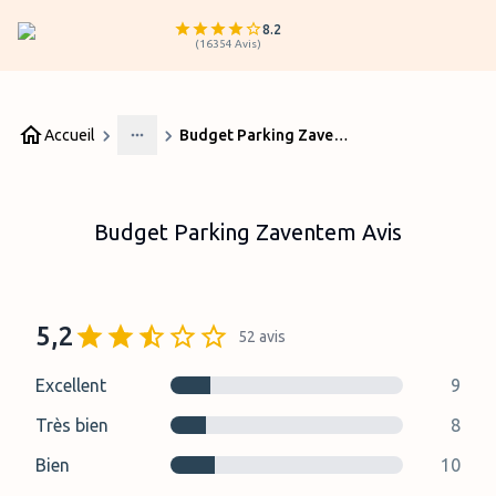
8.2
(
16354
Avis
)
Accueil
Budget Parking Zaventem Avis
More
Budget Parking Zaventem Avis
5,2
52
avis
Excellent
9
Très bien
8
Bien
10