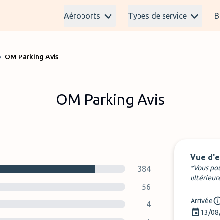
Aéroports
Types de service
B
OM Parking Avis
OM Parking Avis
Vue d'
*Vous pou
384
ultérieur
56
Arrivée
4
13/08