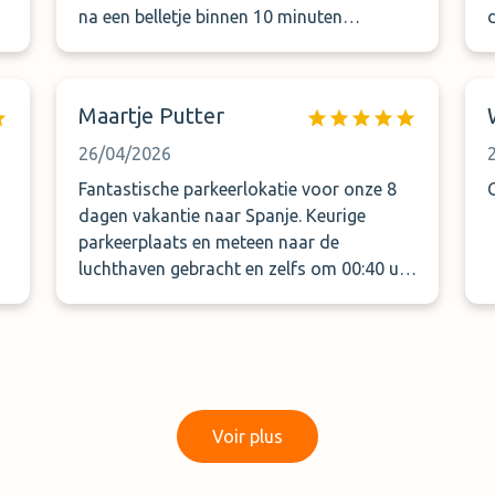
na een belletje binnen 10 minuten
opgehaald. Volgend keer bij jullie
reserveren! Top.
Maartje Putter
26/04/2026
Fantastische parkeerlokatie voor onze 8
dagen vakantie naar Spanje. Keurige
parkeerplaats en meteen naar de
luchthaven gebracht en zelfs om 00:40 uur
in de nacht exact optijd opgehaald. Wij
zijn zeer tevreden en boeken hier zeker
weer.
Voir plus