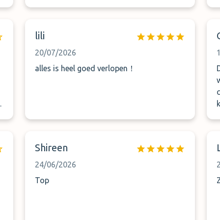
tarifs devraient éteindre les dernières
hésitations
lili
20/07/2026
alles is heel goed verlopen！
t
k
m
Shireen
24/06/2026
Top