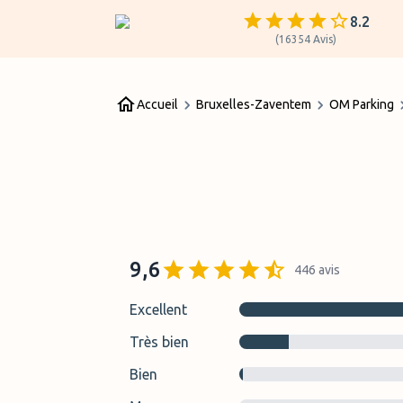
8.2
(
16354
Avis
)
Accueil
Bruxelles-Zaventem
OM Parking
9,6
446
avis
Excellent
Très bien
Bien