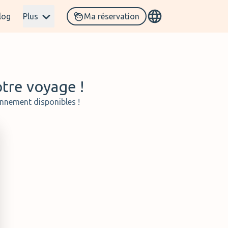
log
Plus
Ma réservation
otre voyage !
onnement disponibles !