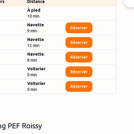
urs
Distance
À pied
10 min
Navette
Réserver
9
min
Navette
Réserver
12
min
Navette
Réserver
8
min
Voiturier
Réserver
0
min
Voiturier
Réserver
0
min
ing PEF Roissy