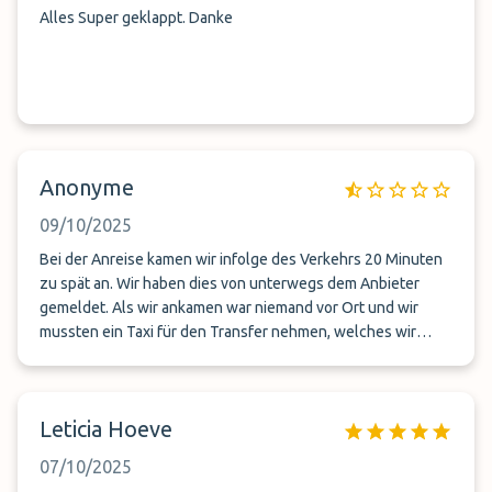
Alles Super geklappt. Danke
Anonyme
09/10/2025
Bei der Anreise kamen wir infolge des Verkehrs 20 Minuten
zu spät an. Wir haben dies von unterwegs dem Anbieter
gemeldet. Als wir ankamen war niemand vor Ort und wir
mussten ein Taxi für den Transfer nehmen, welches wir
selber bezahlen mussten (30.-). Bei der Rückreise dieselbe
Situation. Wir haben angegeben, mit welchem Flug wir
ankommen und für den Transfer stand niemand zur
Leticia Hoeve
Verfügung. Auch nach Rückfrage beim Anbieter. Also
mussten wir wieder ein Taxi für 30.- nehmen und selber
07/10/2025
bezahlen. Das ist für mich ein ganz schlechter Service, den