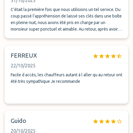
31/10/2025
C'était la première fois que nous utilisions un tel service. Du
coup passé l'appréhension de laissé ses clés dans une boîte
en pleine nuit, nous avons été pris en charge par un
monsieur super ponctuel et aimable. Au retour, après avoir
prévenu de notre arrivée, le chauffeur est revenu nous
prendre et nous avons récupéré notre véhicule sans
problème. Excellent emplacement pour retourner sur France
FERREUX
sans vignette. 100% je recommande
22/10/2025
Facile d accès, les chauffeurs autant à l aller qu au retour ont
été très sympathique Je recommande
Guido
20/10/2025