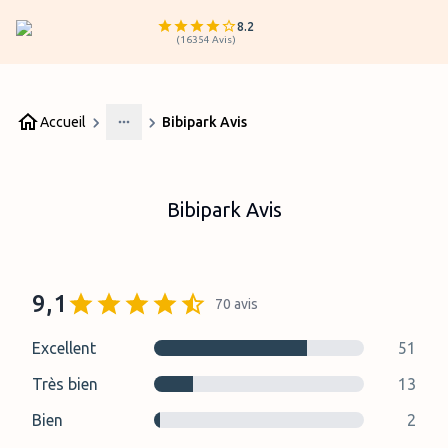
8.2
(
16354
Avis
)
Accueil
Bibipark Avis
More
Bibipark Avis
9,1
70
avis
Excellent
51
Très bien
13
Bien
2