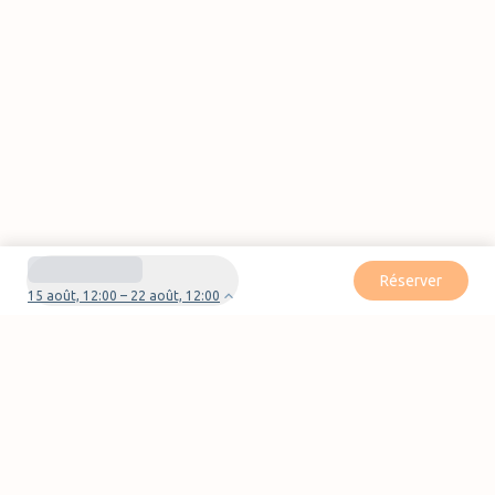
Réserver
15 août, 12:00 – 22 août, 12:00
Besoin d'aide pour votre réservation ?
Nous contacter