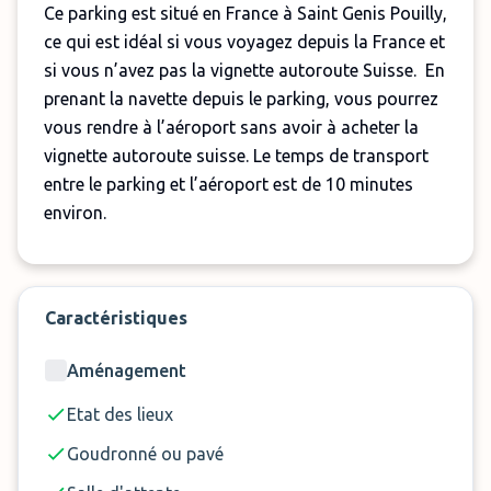
Ce parking est situé en France à Saint Genis Pouilly,
ce qui est idéal si vous voyagez depuis la France et
si vous n’avez pas la vignette autoroute Suisse. En
prenant la navette depuis le parking, vous pourrez
vous rendre à l’aéroport sans avoir à acheter la
vignette autoroute suisse. Le temps de transport
entre le parking et l’aéroport est de 10 minutes
environ.
Votre véhicule sera garé sur un parking en plein-air
sécurisé et équipé de caméras de vidéo-
surveillance.
Caractéristiques
Le parking dispose d’une salle d’attente où vous
Aménagement
pourrez prendre un café ou passer aux toilettes
Etat des lieux
avant votre départ pour que vous puissiez voyager
dans des conditions optimales.
Goudronné ou pavé