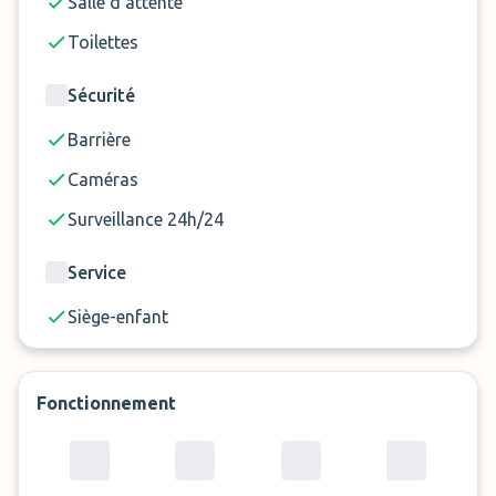
Le parking est en mesure d’accueillir des véhicules
Salle d'attente
mesurant 3m de haut et 3.5m de long au
Toilettes
maximum.
Sécurité
Réservez dès maintenant votre place de
parking au GVA Parking, le choix idéal près de
Barrière
l'aéroport de Genève !
Caméras
Surveillance 24h/24
Service
Siège-enfant
Fonctionnement