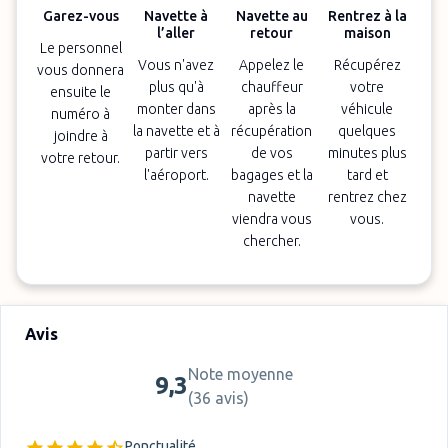
Garez-vous
Navette à
Navette au
Rentrez à la
l’aller
retour
maison
Le personnel
Vous n'avez
Appelez le
Récupérez
vous donnera
plus qu'à
chauffeur
votre
ensuite le
monter dans
après la
véhicule
numéro à
la navette et à
récupération
quelques
joindre à
partir vers
de vos
minutes plus
votre retour.
l'aéroport.
bagages et la
tard et
navette
rentrez chez
viendra vous
vous.
chercher.
Avis
Note moyenne
9,3
(
36 avis
)
Ponctualité