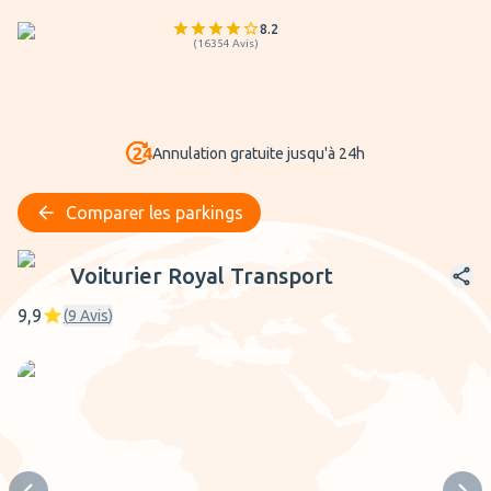
8.2
(
16354
Avis
)
Annulation gratuite jusqu'à 24h
Comparer les parkings
Voiturier Royal Transport
Voiturier Royal Transport
9,9
(
9
Avis
)