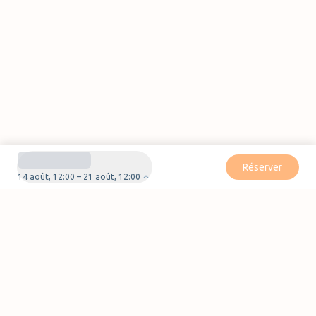
Réserver
14 août, 12:00 – 21 août, 12:00
Besoin d'aide pour votre réservation ?
Nous contacter