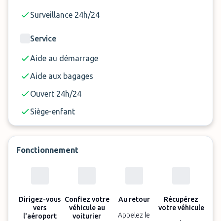
l’aéroport de Genève !
Surveillance 24h/24
Service
Important
Aide au démarrage
Longueur maximale du véhicule acceptée : 5,30
Aide aux bagages
m
Ouvert 24h/24
Hauteur maximale : sans limite à l’extérieur, 1,90
Siège-enfant
m en parking couvert
Fonctionnement
Dirigez-vous
Confiez votre
Au retour
Récupérez
vers
véhicule au
votre véhicule
Appelez le
l'aéroport
voiturier