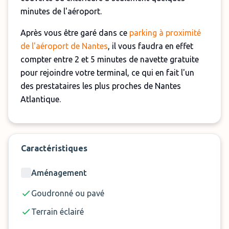
minutes de l'aéroport.
Après vous être garé dans ce
parking à proximité
de l'aéroport de Nantes
, il vous faudra en effet
compter entre 2 et 5 minutes de navette gratuite
pour rejoindre votre terminal, ce qui en fait l'un
des prestataires les plus proches de Nantes
Atlantique.
Ouvert 24/7, le Parking de l'Aéronautique est
entièrement sécurisé, équipé de caméras et
surveillé en permanence par un gardien, votre
Caractéristiques
véhicule y sera donc hébergé en toute sécurité.
Aménagement
Attention, notez que la navette n'est disponible
Goudronné ou pavé
que pour un maximum de 2 personnes. Si vous
êtes plus, nous vous recommandons de déposer
Terrain éclairé
les passagers en plus à l'aéroport avant de vous