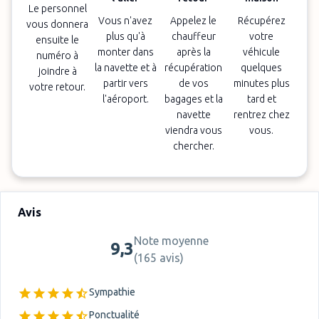
Le personnel
Vous n'avez
Appelez le
Récupérez
vous donnera
plus qu'à
chauffeur
votre
ensuite le
monter dans
après la
véhicule
numéro à
la navette et à
récupération
quelques
joindre à
partir vers
de vos
minutes plus
votre retour.
l'aéroport.
bagages et la
tard et
navette
rentrez chez
viendra vous
vous.
chercher.
Avis
Note moyenne
9,3
(
165 avis
)
Sympathie
Ponctualité