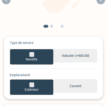
Previous slide
Next
…
Type de service
Voiturier
(+€60.00)
Navette
Emplacement
Couvert
Extérieur