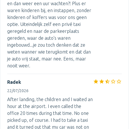
en dan weer een uur wachten?! Plus er
waren kinderen bij, en instappen, zonder
kinderen of koffers was voor ons geen
optie. Uiteindelijk zelf een privé taxi
geregeld en naar de parkeerplaats
gereden, waar de auto's waren
ingebouwd...je zou toch denken dat ze
weten wanner wie terugkomt en dat dan
je auto vrij staat, maar nee. Eens, maar
nooit weer.
Radek
22/07/2026
After landing, the children and I waited an
hour at the airport. I even called the
office 20 times during that time. No one
picked up, of course. I had to take a taxi
and it turned out that my car was not on