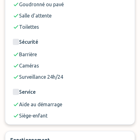
Goudronné ou pavé
Un bagage par personne est inclus. Un
supplément de 10 € est demandé pour chaque
Salle d'attente
bagage supplémentaire.
Toilettes
Supplément véhicule hors gabarit : 30 €
Service carburant : 10 €
Sécurité
Barrière
Caméras
Surveillance 24h/24
Service
Aide au démarrage
Siège-enfant