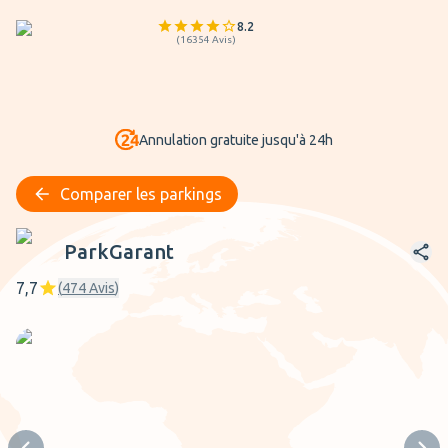
8.2
(
16354
Avis
)
Annulation gratuite jusqu'à 24h
Comparer les parkings
ParkGarant
ParkGarant
7,7
(
474
Avis
)