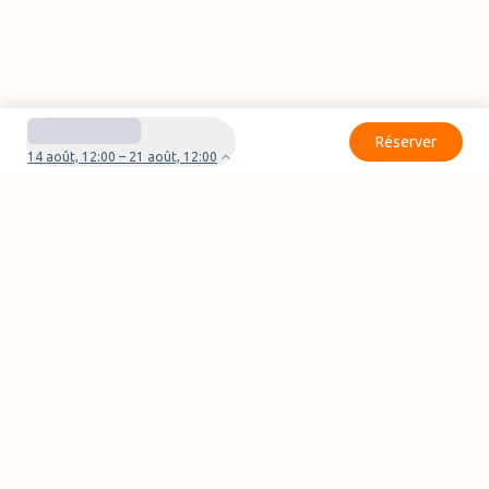
Réserver
14 août, 12:00 – 21 août, 12:00
Besoin d'aide pour votre réservation ?
Nous contacter