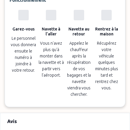
Fonctionnement
Garez-vous
Navette à
Navette au
Rentrez à la
l’aller
retour
maison
Le personnel
Vous n'avez
Appelez le
Récupérez
vous donnera
plus qu'à
chauffeur
votre
ensuite le
monter dans
après la
véhicule
numéro à
la navette et à
récupération
quelques
joindre à
partir vers
de vos
minutes plus
votre retour.
l'aéroport.
bagages et la
tard et
navette
rentrez chez
viendra vous
vous.
chercher.
Avis