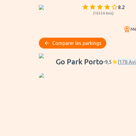
8.2
(
16354
Avis
)
Mei
Comparer les parkings
Go Park Porto
Go Park Porto
•
9,5
(
178
Avi