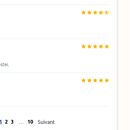
stei.
1
2
3
10
…
Suivant