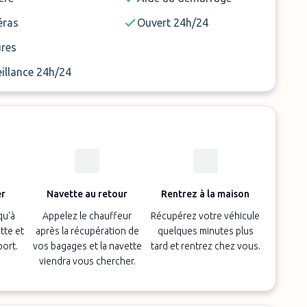
ras
Ouvert 24h/24
ures
illance 24h/24
er
Navette au retour
Rentrez à la maison
qu'à
Appelez le chauffeur
Récupérez votre véhicule
tte et
après la récupération de
quelques minutes plus
port.
vos bagages et la navette
tard et rentrez chez vous.
viendra vous chercher.