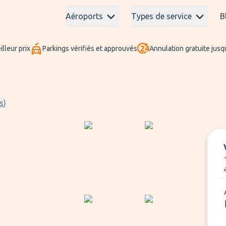
Aéroports
Types de service
B
lleur prix
Parkings vérifiés et approuvés
Annulation gratuite jusq
s
)