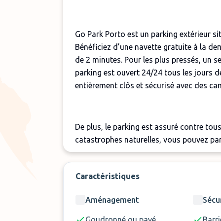
Go Park Porto est un parking extérieur s
Bénéficiez d’une navette gratuite à la d
de 2 minutes. Pour les plus pressés, un se
parking est ouvert 24/24 tous les jours d
entièrement clôs et sécurisé avec des ca
De plus, le parking est assuré contre tous
catastrophes naturelles, vous pouvez parti
propose en complément un service de nett
Caractéristiques
À noter que le parking est également en
Aménagement
Sécu
handicapées à condition de les prévenir
nécessaires soient prises.
Goudronné ou pavé
Barri