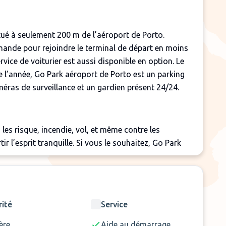
itué à seulement 200 m de l’aéroport de Porto.
emande pour rejoindre le terminal de départ en moins
rvice de voiturier est aussi disponible en option. Le
e l’année, Go Park aéroport de Porto est un parking
méras de surveillance et un gardien présent 24/24.
 les risque, incendie, vol, et même contre les
r l’esprit tranquille. Si vous le souhaitez, Go Park
oyage du véhicule aussi bien intérieur qu’extérieur.
 mesure de prendre en charge les personnes
rité
Service
 suffisamment en avance pour que les dispositions
ère
Aide au démarrage