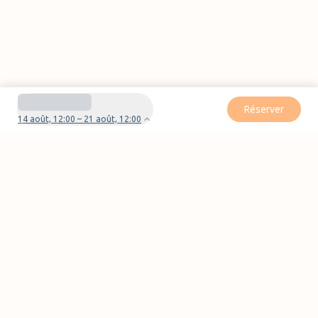
Réserver
14 août, 12:00 – 21 août, 12:00
Besoin d'aide pour votre réservation ?
Nous contacter