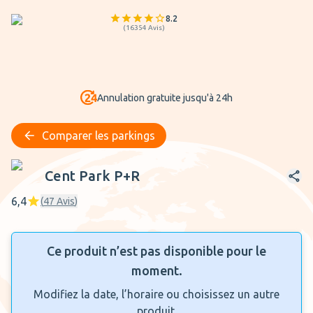
8.2
(
16354
Avis
)
Annulation gratuite jusqu'à 24h
Comparer les parkings
Cent Park P+R
Cent Park P+R
6,4
(
47
Avis
)
Ce produit n’est pas disponible pour le
moment.
Modifiez la date, l’horaire ou choisissez un autre
produit.