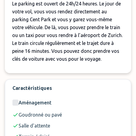
Le parking est ouvert de 24h/24 heures. Le jour de
votre vol, vous vous rendez directement au
parking Cent Park et vous y garez vous-même
votre véhicule. De là, vous pouvez prendre le train
ou un taxi pour vous rendre à l'aéroport de Zurich.
Le train circule régulièrement et le trajet dure à
peine 16 minutes. Vous pouvez donc prendre vos
clés de voiture avec vous pour le voyage.
Réservez dès aujourd'hui le parking Cent Park
P+R et assurez-vous une place de
stationnement limitée !
Caractéristiques
Remarques :
Aménagement
Hauteur maximale du véhicule: 2m
Goudronné ou pavé
Transfert à l'aéroport en train
Salle d'attente
Les frais de transfert sont à payer sur place et