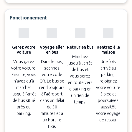
Fonctionnement
Garez votre
Voyage aller
Retour en bus
Rentrez à la
voiture
en bus
maison
Marchez
Vous garez
Dans le bus,
Une fois
jusqu'à l'arrêt
votre voiture.
scannez
arrivé au
de bus et
Ensuite, vous
votre code
parking,
vous serez
n'avez qu'à
QR. Le bus se
rejoignez
en route vers
marcher
rend toujours
votre voiture
le parking en
jusqu'à l'arrêt
à l'aéroport
à pied et
un rien de
de bus situé
dans un délai
poursuivez
temps.
près du
de 30
aussitôt
parking.
minutes et a
votre voyage
un horaire
de retour.
fixe.