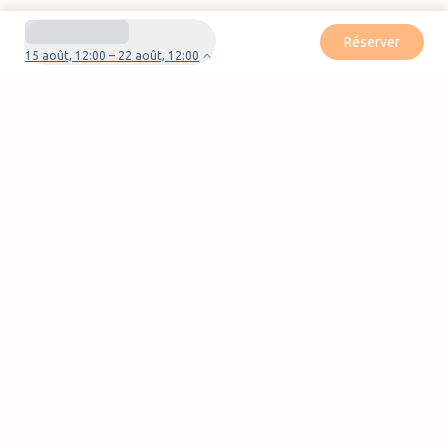
Réserver
15 août, 12:00 – 22 août, 12:00
Besoin d'aide pour votre réservation ?
Nous contacter
Pages
FAQ