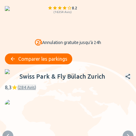
8.2
(
16354
Avis
)
Annulation gratuite jusqu'à 24h
Comparer les parkings
Swiss Park & Fly Bülach Zurich
Swiss Park & Fly Bülach Zurich
8,3
(
284
Avis
)