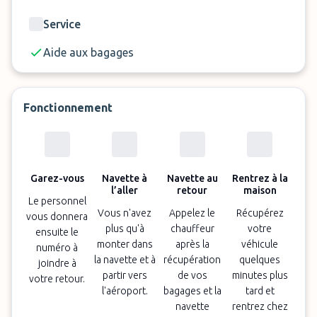
Pourquoi choisir Swiss Park & Fly Bülach :
Service
Aide aux bagages
Ouvert 7J/7 de 4h00 à 23h30
Profitez d’un transfert en navette à la demande
Rejoignez votre terminal de départ en
Fonctionnement
seulement 10 minutes
Sécurisé 24h/24
Parking le mieux noté à l’aéroport de Zurich
Garez-vous
Navette à
Navette au
Rentrez à la
l’aller
retour
maison
Le personnel
Important :
Vous n'avez
Appelez le
Récupérez
vous donnera
plus qu'à
chauffeur
votre
Le trajet en navette est gratuit pour 4
ensuite le
monter dans
après la
véhicule
numéro à
personnes. Supplément de 21,50 € (20 CHF) par
la navette et à
récupération
quelques
joindre à
passager supplémentaire.
partir vers
de vos
minutes plus
votre retour.
l'aéroport.
bagages et la
tard et
navette
rentrez chez