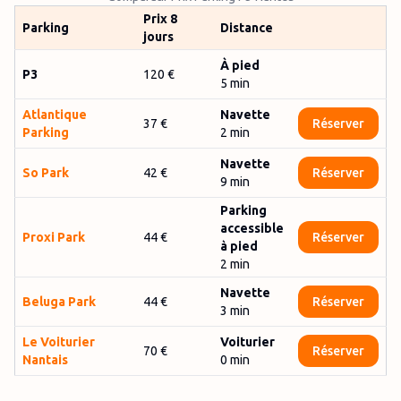
Prix 8
Parking
Distance
jours
À pied
P3
120 €
5 min
Atlantique
Navette
37 €
Réserver
Parking
2
min
Navette
So Park
42 €
Réserver
9
min
Parking
accessible
Proxi Park
44 €
Réserver
à pied
2
min
Navette
Beluga Park
44 €
Réserver
3
min
Le Voiturier
Voiturier
70 €
Réserver
Nantais
0
min