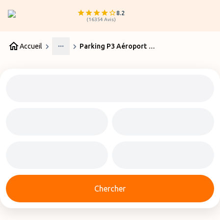
8.2
(
16354
Avis
)
Accueil
Parking P3 Aéroport Nantes
More
Chercher