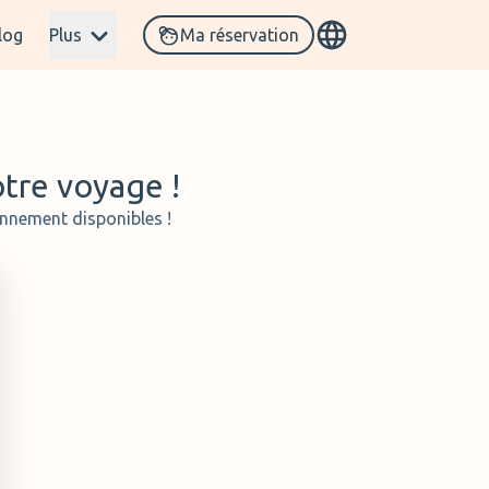
log
Plus
Ma réservation
otre voyage !
onnement disponibles !