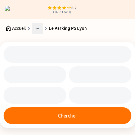
8.2
(
16354
Avis
)
Accueil
Le Parking P5 Lyon
More
Chercher